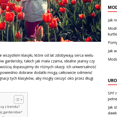
MO
Jak n
Modne
kurtk
Pomys
Jak w
e wszystkim klasyki, które od lat zdobywają serca wielu
Moda
garderoby, takich jak mała czarna, idealne jeansy czy
atwością dopasujemy do różnych okazji. Ich uniwersalność
odpowiednio dobrane dodatki mogą całkowicie odmienić
gnacji tych klasyków, aby mogły cieszyć oko przez długi
URO
SPF n
pełn
dzą z trendu?
Jak s
ej garderobie?
dawko