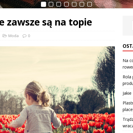
e zawsze są na topie
Moda
0
OST
Na co
rower
Rola
produ
Jakie
Plast
place
Trądz
wraca