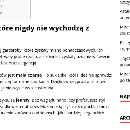
ie?
szczy
e?
Astak
a?
antyo
które nigdy nie wychodzą z
Modne
chust
Pielę
i ru
j garderoby, które zyskały miano ponadczasowych. Ich
etrwały próbę czasu, ale również zyskały uznanie w świecie
Trądz
cią oraz elegancją.
pospo
Modne
ków jest
mała czarna
. To sukienka, która idealnie sprawdzi
portf
ardziej formalne spotkania. Dzięki swojej prostocie może
 ją niezwykle wszechstronną.
NAJ
asyka, są
jeansy
. Bez względu na to, czy preferujesz styl
zą dla wielu outfitów. Można je łączyć z różnymi bluzkami,
rzenie zarówno codziennych, jak i bardziej eleganckich
ARC