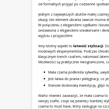
od formalnych przyjęć po codzienne spotkani
Jednym z największych atutów małej czarnej 
okazji, ten element ubrania zawsze można d
W połączeniu z eleganckimi szpilkami i biżute
zestawiona z eleganckimi sneakersami i de
wyjściu z przyjaciółmi.
Inny istotny aspekt to
łatwość stylizacji
. D
modowych eksperymentów. Podczas chłodnie
klasycznym trench coat’em, natomiast latem 
Możliwości są praktycznie nieograniczone, c
Mała czarna podkreśla sylwetkę, uwydat
Jest łatwa do prania i pielęgnacji, c
Stanowi doskonałą inwestycję, gdyż ni
Warto również zauważyć, że mała czarna t
swojej szafie, czuje się pewniej i bardziej s
czarna to must-have, który zasługuje na szc