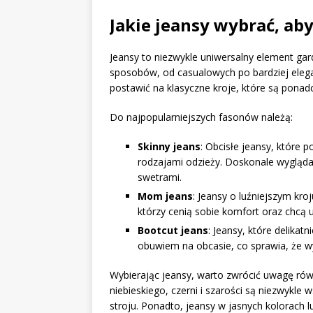
Jakie jeansy wybrać, aby
Jeansy to niezwykle uniwersalny element ga
sposobów, od casualowych po bardziej elega
postawić na klasyczne kroje, które są ponad
Do najpopularniejszych fasonów należą:
Skinny jeans
: Obcisłe jeansy, które 
rodzajami odzieży. Doskonale wygląda
swetrami.
Mom jeans
: Jeansy o luźniejszym kroju
którzy cenią sobie komfort oraz chcą 
Bootcut jeans
: Jeansy, które delikat
obuwiem na obcasie, co sprawia, że wy
Wybierając jeansy, warto zwrócić uwagę równ
niebieskiego, czerni i szarości są niezwykle
stroju. Ponadto, jeansy w jasnych kolorach l