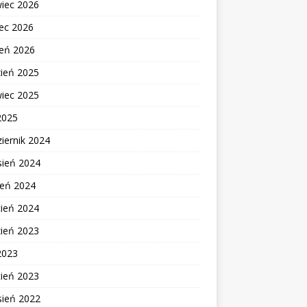
wiec 2026
ec 2026
zeń 2026
zień 2025
wiec 2025
2025
iernik 2024
sień 2024
ień 2024
cień 2024
zień 2023
2023
cień 2023
sień 2022