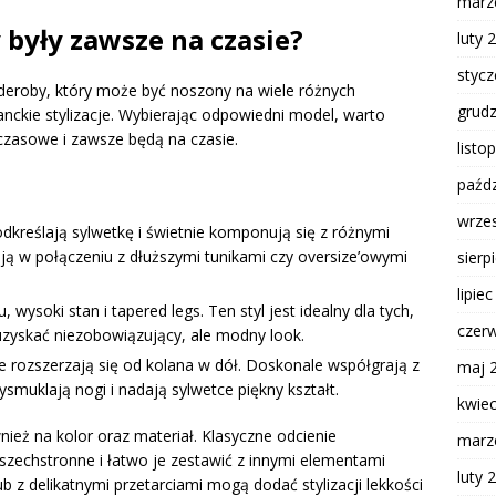
marz
 były zawsze na czasie?
luty 
styc
rderoby, który może być noszony na wiele różnych
grud
nckie stylizacje. Wybierając odpowiedni model, warto
czasowe i zawsze będą na czasie.
listo
paźdz
wrze
podkreślają sylwetkę i świetnie komponują się z różnymi
ją w połączeniu z dłuższymi tunikami czy oversize’owymi
sierp
lipie
, wysoki stan i tapered legs. Ten styl jest idealny dla tych,
czer
uzyskać niezobowiązujący, ale modny look.
nie rozszerzają się od kolana w dół. Doskonale współgrają z
maj 
smuklają nogi i nadają sylwetce piękny kształt.
kwie
ież na kolor oraz materiał. Klasyczne odcienie
marz
 wszechstronne i łatwo je zestawić z innymi elementami
luty 
ub z delikatnymi przetarciami mogą dodać stylizacji lekkości