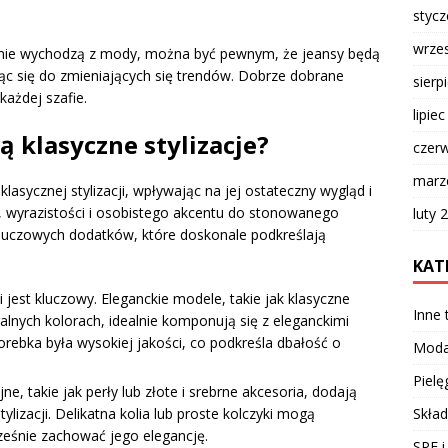
styc
wrze
y nie wychodzą z mody, można być pewnym, że jeansy będą
jąc się do zmieniających się trendów. Dobrze dobrane
sierp
ażdej szafie.
lipie
ą klasyczne stylizacje?
czer
marz
asycznej stylizacji, wpływając na jej ostateczny wygląd i
i, wyrazistości i osobistego akcentu do stonowanego
luty 
kluczowych dodatków, które doskonale podkreślają
KAT
jest kluczowy. Eleganckie modele, takie jak klasyczne
Inne
alnych kolorach, idealnie komponują się z eleganckimi
orebka była wysokiej jakości, co podkreśla dbałość o
Mod
Pielę
ne, takie jak perły lub złote i srebrne akcesoria, dodają
Skład
tylizacji. Delikatna kolia lub proste kolczyki mogą
ześnie zachować jego elegancję.
SPF i