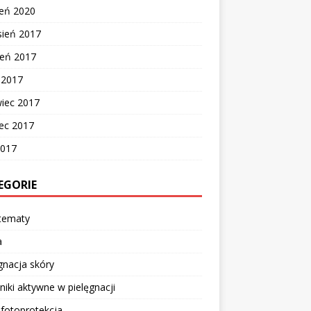
zeń 2020
sień 2017
ień 2017
c 2017
wiec 2017
ec 2017
2017
EGORIE
 tematy
a
gnacja skóry
niki aktywne w pielęgnacji
 fotoprotekcja