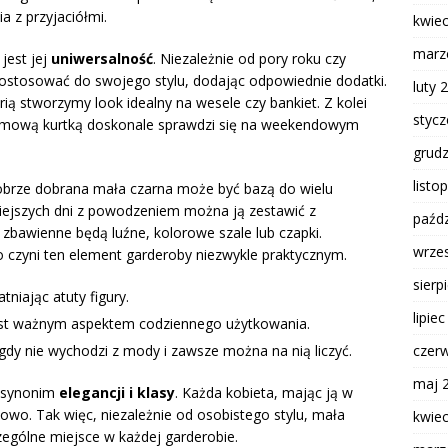
a z przyjaciółmi.
kwie
marz
jest jej
uniwersalność
. Niezależnie od pory roku czy
ostosować do swojego stylu, dodając odpowiednie dodatki.
luty 
rią stworzymy look idealny na wesele czy bankiet. Z kolei
styc
nimową kurtką doskonale sprawdzi się na weekendowym
grud
listo
obrze dobrana mała czarna może być bazą do wielu
jszych dni z powodzeniem można ją zestawić z
paźdz
zbawienne będą luźne, kolorowe szale lub czapki.
wrze
o czyni ten element garderoby niezwykle praktycznym.
sierp
niając atuty figury.
lipie
o jest ważnym aspektem codziennego użytkowania.
czer
gdy nie wychodzi z mody i zawsze można na nią liczyć.
maj 
o synonim
elegancji i klasy
. Każda kobieta, mając ją w
tylowo. Tak więc, niezależnie od osobistego stylu, mała
kwie
zególne miejsce w każdej garderobie.