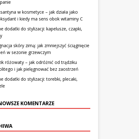
panie
santyna w kosmetyce – jak działa jako
ksydant i kiedy ma sens obok witaminy C
 dodatki do stylizacji: kapelusze, czapki,
y
gnacja skóry zimą: jak zmniejszyć ściągnięcie
mień w sezonie grzewczym
ik różowaty – jak odróżnić od trądziku
litego i jak pielęgnować bez zaostrzeń
 dodatki do stylizacji: torebki, plecaki,
ele
NOWSZE KOMENTARZE
HIWA