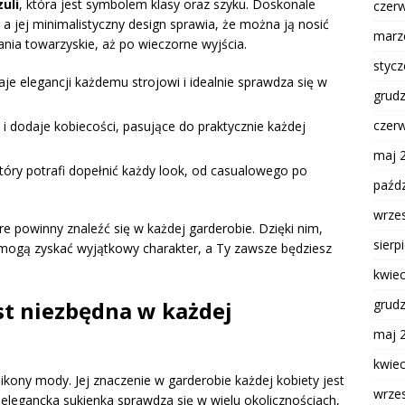
zuli
, która jest symbolem klasy oraz szyku. Doskonale
czer
a jej minimalistyczny design sprawia, że można ją nosić
marz
ania towarzyskie, aż po wieczorne wyjścia.
styc
aje elegancji każdemu strojowi i idealnie sprawdza się w
grud
czer
i dodaje kobiecości, pasujące do praktycznie każdej
maj 
tóry potrafi dopełnić każdy look, od casualowego po
paźdz
wrze
óre powinny znaleźć się w każdej garderobie. Dzięki nim,
sierp
mogą zyskać wyjątkowy charakter, a Ty zawsze będziesz
kwie
grud
st niezbędna w każdej
maj 
kwie
ikony mody. Jej znaczenie w garderobie każdej kobiety jest
wrze
e elegancka sukienka sprawdza się w wielu okolicznościach,