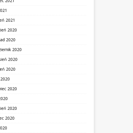
ec 2021
2021
zeń 2021
zień 2020
pad 2020
iernik 2020
sień 2020
ień 2020
c 2020
wiec 2020
2020
cień 2020
ec 2020
2020