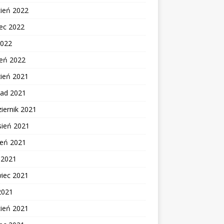
cień 2022
ec 2022
2022
zeń 2022
zień 2021
pad 2021
iernik 2021
sień 2021
ień 2021
c 2021
wiec 2021
2021
cień 2021