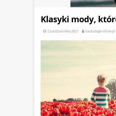
Klasyki mody, któr
2 października 2021
backstage-show.pl