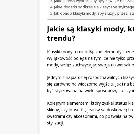
Jakie jeansy wybrać, aby były zawsze na czas
Jakie dodatki podkreślają klasyczne stylizacj
Jak dbać o klasyki mody, aby służyły przez lat
Jakie są klasyki mody, 
trendu?
Klasyki mody to nieodłączne elementy każde
wyjątkowość polega na tym, że nie tylko prz
mody, wciąż zachwycając swoją uniwersalnoś
Jednym z najbardziej rozpoznawalnych klasy
się zarówno na wieczorne wyjścia, jak i na b
być stylizowana na wiele sposobów, co czyni
Kolejnym elementem, który zyskał status kl
skinny, czy loose-fit, jeansy są doskonałą ba
swetrami czy akcesoriami, co pozwala na two
stylizacji.