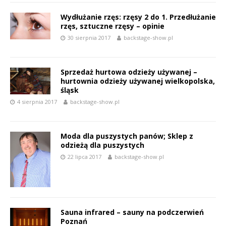
Wydłużanie rzęs: rzęsy 2 do 1. Przedłużanie
rzęs, sztuczne rzęsy – opinie
30 sierpnia 2017
backstage-show.pl
Sprzedaż hurtowa odzieży używanej –
hurtownia odzieży używanej wielkopolska,
śląsk
4 sierpnia 2017
backstage-show.pl
Moda dla puszystych panów; Sklep z
odzieżą dla puszystych
22 lipca 2017
backstage-show.pl
Sauna infrared – sauny na podczerwień
Poznań