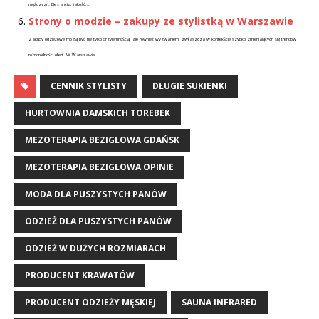
mężczyzn. Elegancja, jakość...
Strony o modzie – zakupy ze stylistką w Warszawie
Zakupy odzieżowe mogą być nie tylko przyjemnością, ale również wyzwaniem, zwłaszcza w kontekście szybko zmieniających się trendów i
różnorodności ofert. W Warszawie,...
CENNIK STYLISTY
DŁUGIE SUKIENKI
HURTOWNIA DAMSKICH TOREBEK
MEZOTERAPIA BEZIGŁOWA GDAŃSK
MEZOTERAPIA BEZIGŁOWA OPINIE
MODA DLA PUSZYSTYCH PANÓW
ODZIEŻ DLA PUSZYSTYCH PANÓW
ODZIEŻ W DUŻYCH ROZMIARACH
PRODUCENT KRAWATÓW
PRODUCENT ODZIEŻY MĘSKIEJ
SAUNA INFRARED