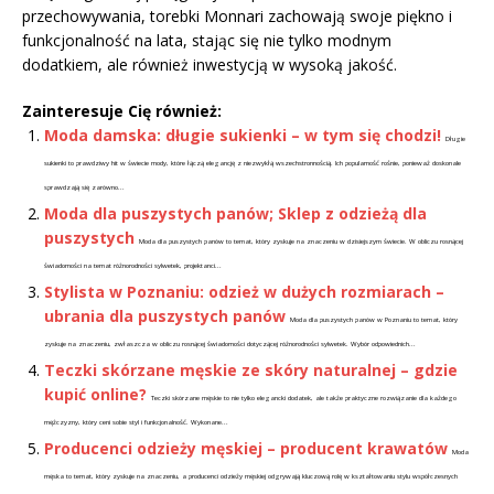
przechowywania, torebki Monnari zachowają swoje piękno i
funkcjonalność na lata, stając się nie tylko modnym
dodatkiem, ale również inwestycją w wysoką jakość.
Zainteresuje Cię również:
Moda damska: długie sukienki – w tym się chodzi!
Długie
sukienki to prawdziwy hit w świecie mody, które łączą elegancję z niezwykłą wszechstronnością. Ich popularność rośnie, ponieważ doskonale
sprawdzają się zarówno...
Moda dla puszystych panów; Sklep z odzieżą dla
puszystych
Moda dla puszystych panów to temat, który zyskuje na znaczeniu w dzisiejszym świecie. W obliczu rosnącej
świadomości na temat różnorodności sylwetek, projektanci...
Stylista w Poznaniu: odzież w dużych rozmiarach –
ubrania dla puszystych panów
Moda dla puszystych panów w Poznaniu to temat, który
zyskuje na znaczeniu, zwłaszcza w obliczu rosnącej świadomości dotyczącej różnorodności sylwetek. Wybór odpowiednich...
Teczki skórzane męskie ze skóry naturalnej – gdzie
kupić online?
Teczki skórzane męskie to nie tylko elegancki dodatek, ale także praktyczne rozwiązanie dla każdego
mężczyzny, który ceni sobie styl i funkcjonalność. Wykonane...
Producenci odzieży męskiej – producent krawatów
Moda
męska to temat, który zyskuje na znaczeniu, a producenci odzieży męskiej odgrywają kluczową rolę w kształtowaniu stylu współczesnych