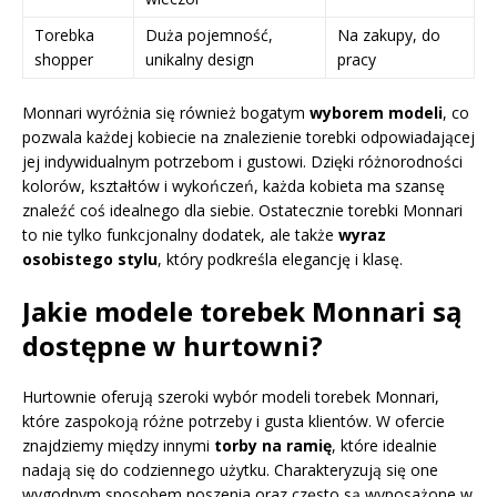
Torebka
Duża pojemność,
Na zakupy, do
shopper
unikalny design
pracy
Monnari wyróżnia się również bogatym
wyborem modeli
, co
pozwala każdej kobiecie na znalezienie torebki odpowiadającej
jej indywidualnym potrzebom i gustowi. Dzięki różnorodności
kolorów, kształtów i wykończeń, każda kobieta ma szansę
znaleźć coś idealnego dla siebie. Ostatecznie torebki Monnari
to nie tylko funkcjonalny dodatek, ale także
wyraz
osobistego stylu
, który podkreśla elegancję i klasę.
Jakie modele torebek Monnari są
dostępne w hurtowni?
Hurtownie oferują szeroki wybór modeli torebek Monnari,
które zaspokoją różne potrzeby i gusta klientów. W ofercie
znajdziemy między innymi
torby na ramię
, które idealnie
nadają się do codziennego użytku. Charakteryzują się one
wygodnym sposobem noszenia oraz często są wyposażone w