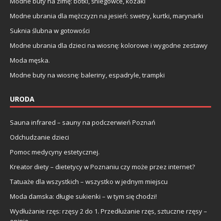
Modne buty na zimę: botki, śniegowce, kozaki
Modne ubrania dla mężczyzn na jesień: swetry, kurtki, marynarki
Suknia ślubna w gotowości
Modne ubrania dla dzieci na wiosnę: kolorowe i wygodne zestawy
Moda męska.
Modne buty na wiosnę: baleriny, espadryle, trampki
URODA
Sauna infrared – sauny na podczerwień Poznań
Odchudzanie dzieci
Pomoc medycyny estetycznej.
Kreator diety – dietetycy w Poznaniu czy może przez internet?
Tatuaże dla wszystkich – wszystko w jednym miejscu
Moda damska: długie sukienki – w tym się chodzi!
Wydłużanie rzęs: rzęsy 2 do 1. Przedłużanie rzęs, sztuczne rzęsy –
opinie