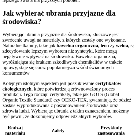
lepszego świata dla przyszłych pokoleń.
Jak wybierać ubrania przyjazne dla
środowiska?
Wybierając ubrania przyjazne dla środowiska, kluczowe jest
zwrócenie uwagi na materiały, z których zostały one wykonane.
Naturalne tkaniny, takie jak
bawełna organiczna
,
len
czy
wełna
, są
zdecydowanie lepszym wyborem niż syntetyki, które mogą
negatywnie wpływać na środowisko. Bawełna organiczna,
wyróżniająca się brakiem szkodliwych chemikaliów w trakcie
uprawy, staje się coraz popularniejsza wśród świadomych
konsumentów.
Kolejnym istotnym aspektem jest poszukiwanie
certyfikatów
ekologicznych
, które potwierdzają zrównoważony proces
produkcji. Tego rodzaju certyfikaty, takie jak GOTS (Global
Organic Textile Standard) czy OEKO-TEX, gwarantują, że odzież
została wyprodukowana z poszanowaniem środowiska oraz
zdrowia ludzi. Wybierając ubrania z takim oznaczeniem, możemy
być pewni, że dokonujemy odpowiedzialnych wyborów.
Rodzaj
Przykłady
Zalety
materiału
zastosowania