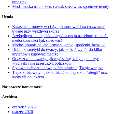
urodziny
Moda męska na codzień: casual, streetwear, sportowe trendy
Uroda
Kwas hialuronowy w ciąży: jak stosować i na co zwracać
uwagę przy wrażliwej skórze
Azeloglicyna na trądzik – łagodna opcja na sebum, rumień i
niedoskonałości (jak stosować)
Modne ubrania na lato: letnie sukienki, spodenki, koszulki
Dobre kosmetyki do twarzy: jak skrócić wybór do kilku
kryteriów i kupować mądrze
Oczyszczanie twarzy: jak myć skórę, żeby ograniczyć
wypryski i nie przesuszyć policzków
Stylowe meble salonowe, które odmienią Twoje wnętrze
Trądzik różowaty – jak odróżnić od trądziku i “alergii” oraz
kiedy iść do lekarza
Najnowsze komentarze
Archiwa
czerwiec 2026
marzec 2026