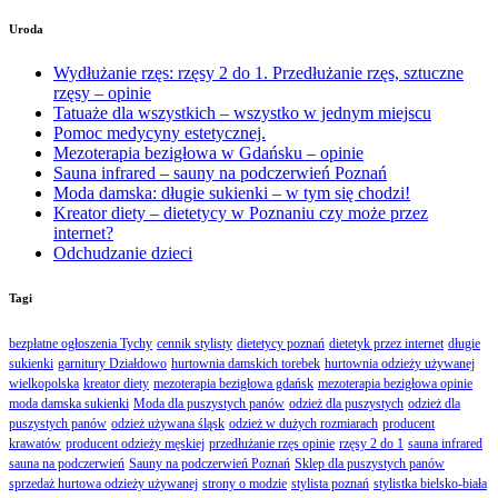
Uroda
Wydłużanie rzęs: rzęsy 2 do 1. Przedłużanie rzęs, sztuczne
rzęsy – opinie
Tatuaże dla wszystkich – wszystko w jednym miejscu
Pomoc medycyny estetycznej.
Mezoterapia bezigłowa w Gdańsku – opinie
Sauna infrared – sauny na podczerwień Poznań
Moda damska: długie sukienki – w tym się chodzi!
Kreator diety – dietetycy w Poznaniu czy może przez
internet?
Odchudzanie dzieci
Tagi
bezpłatne ogłoszenia Tychy
cennik stylisty
dietetycy poznań
dietetyk przez internet
długie
sukienki
garnitury Działdowo
hurtownia damskich torebek
hurtownia odzieży używanej
wielkopolska
kreator diety
mezoterapia bezigłowa gdańsk
mezoterapia bezigłowa opinie
moda damska sukienki
Moda dla puszystych panów
odzież dla puszystych
odzież dla
puszystych panów
odzież używana śląsk
odzież w dużych rozmiarach
producent
krawatów
producent odzieży męskiej
przedłużanie rzęs opinie
rzęsy 2 do 1
sauna infrared
sauna na podczerwień
Sauny na podczerwień Poznań
Sklep dla puszystych panów
sprzedaż hurtowa odzieży używanej
strony o modzie
stylista poznań
stylistka bielsko-biała