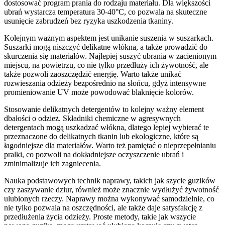
dostosować program prania do rodzaju materiału. Dla większości
ubrań wystarcza temperatura 30-40°C, co pozwala na skuteczne
usunięcie zabrudzeń bez ryzyka uszkodzenia tkaniny.
Kolejnym ważnym aspektem jest unikanie suszenia w suszarkach.
Suszarki mogą niszczyć delikatne włókna, a także prowadzić do
skurczenia się materiałów. Najlepiej suszyć ubrania w zacienionym
miejscu, na powietrzu, co nie tylko przedłuży ich żywotność, ale
także pozwoli zaoszczędzić energię. Warto także unikać
rozwieszania odzieży bezpośrednio na słońcu, gdyż intensywne
promieniowanie UV może powodować blaknięcie kolorów.
Stosowanie delikatnych detergentów to kolejny ważny element
dbałości o odzież. Składniki chemiczne w agresywnych
detergentach mogą uszkadzać włókna, dlatego lepiej wybierać te
przeznaczone do delikatnych tkanin lub ekologiczne, które są
łagodniejsze dla materiałów. Warto też pamiętać o nieprzepełnianiu
pralki, co pozwoli na dokładniejsze oczyszczenie ubrań i
zminimalizuje ich zagniecenia.
Nauka podstawowych technik naprawy, takich jak szycie guzików
czy zaszywanie dziur, również może znacznie wydłużyć żywotność
ulubionych rzeczy. Naprawy można wykonywać samodzielnie, co
nie tylko pozwala na oszczędności, ale także daje satysfakcję z
przedłużenia życia odzieży. Proste metody, takie jak wszycie