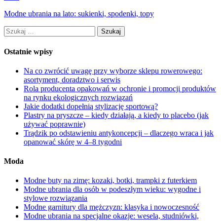
Modne ubrania na lato: sukienki, spodenki, topy
Szukaj:
Ostatnie wpisy
Na co zwrócić uwagę przy wyborze sklepu rowerowego:
asortyment, doradztwo i serwis
Rola producenta opakowań w ochronie i promocji produktów
na rynku ekologicznych rozwiązań
Jakie dodatki dopełnią stylizację sportową?
Plastry na pryszcze – kiedy działają, a kiedy to placebo (jak
używać poprawnie)
Trądzik po odstawieniu antykoncepcji – dlaczego wraca i jak
opanować skórę w 4–8 tygodni
Moda
Modne buty na zimę: kozaki, botki, trampki z futerkiem
Modne ubrania dla osób w podeszłym wieku: wygodne i
stylowe rozwiązania
Modne garnitury dla mężczyzn: klasyka i nowoczesność
Modne ubrania na specjalne okazje: wesela, studniówki,