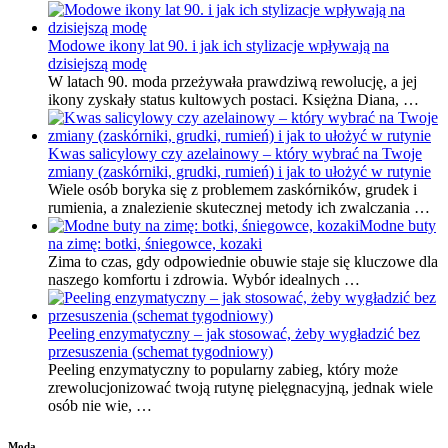
Modowe ikony lat 90. i jak ich stylizacje wpływają na
dzisiejszą modę
W latach 90. moda przeżywała prawdziwą rewolucję, a jej
ikony zyskały status kultowych postaci. Księżna Diana, …
Kwas salicylowy czy azelainowy – który wybrać na Twoje
zmiany (zaskórniki, grudki, rumień) i jak to ułożyć w rutynie
Wiele osób boryka się z problemem zaskórników, grudek i
rumienia, a znalezienie skutecznej metody ich zwalczania …
Modne buty
na zimę: botki, śniegowce, kozaki
Zima to czas, gdy odpowiednie obuwie staje się kluczowe dla
naszego komfortu i zdrowia. Wybór idealnych …
Peeling enzymatyczny – jak stosować, żeby wygładzić bez
przesuszenia (schemat tygodniowy)
Peeling enzymatyczny to popularny zabieg, który może
zrewolucjonizować twoją rutynę pielęgnacyjną, jednak wiele
osób nie wie, …
Moda