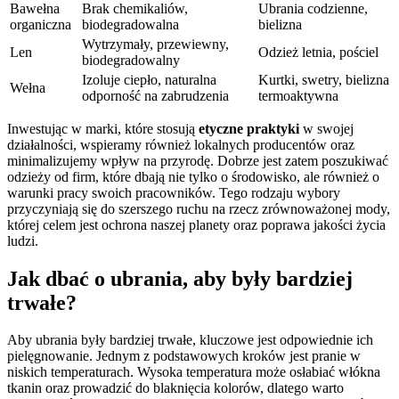
Bawełna
Brak chemikaliów,
Ubrania codzienne,
organiczna
biodegradowalna
bielizna
Wytrzymały, przewiewny,
Len
Odzież letnia, pościel
biodegradowalny
Izoluje ciepło, naturalna
Kurtki, swetry, bielizna
Wełna
odporność na zabrudzenia
termoaktywna
Inwestując w marki, które stosują
etyczne praktyki
w swojej
działalności, wspieramy również lokalnych producentów oraz
minimalizujemy wpływ na przyrodę. Dobrze jest zatem poszukiwać
odzieży od firm, które dbają nie tylko o środowisko, ale również o
warunki pracy swoich pracowników. Tego rodzaju wybory
przyczyniają się do szerszego ruchu na rzecz zrównoważonej mody,
której celem jest ochrona naszej planety oraz poprawa jakości życia
ludzi.
Jak dbać o ubrania, aby były bardziej
trwałe?
Aby ubrania były bardziej trwałe, kluczowe jest odpowiednie ich
pielęgnowanie. Jednym z podstawowych kroków jest pranie w
niskich temperaturach. Wysoka temperatura może osłabiać włókna
tkanin oraz prowadzić do blaknięcia kolorów, dlatego warto