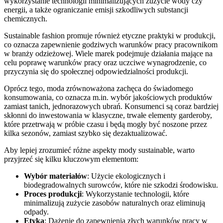
wykorzystanie technologii minimalizujących zużycie wody czy
energii, a także ograniczanie emisji szkodliwych substancji
chemicznych.
Sustainable fashion promuje również etyczne praktyki w produkcji,
co oznacza zapewnienie godziwych warunków pracy pracownikom
w branży odzieżowej. Wiele marek podejmuje działania mające na
celu poprawę warunków pracy oraz uczciwe wynagrodzenie, co
przyczynia się do społecznej odpowiedzialności produkcji.
Oprócz tego, moda zrównoważona zachęca do świadomego
konsumowania, co oznacza m.in. wybór jakościowych produktów
zamiast tanich, jednorazowych ubrań. Konsumenci są coraz bardziej
skłonni do inwestowania w klasyczne, trwałe elementy garderoby,
które przetrwają w próbie czasu i będą mogły być noszone przez
kilka sezonów, zamiast szybko się dezaktualizować.
Aby lepiej zrozumieć różne aspekty mody sustainable, warto
przyjrzeć się kilku kluczowym elementom:
Wybór materiałów
: Użycie ekologicznych i
biodegradowalnych surowców, które nie szkodzi środowisku.
Proces produkcji
: Wykorzystanie technologii, które
minimalizują zużycie zasobów naturalnych oraz eliminują
odpady.
Etyka
: Dążenie do zapewnienia złych warunków pracy w