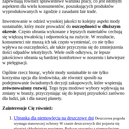
zapewniają również sprawiedliwe warunki pracy, co jest istotnym
aspektem dla wielu konsumentów, poszukujących produktów
wyprodukowanych w zgodzie z zasadami fair trade.
Inwestowanie w odzież wysokiej jakości to kolejny aspekt mody
sustainable, który może prowadzić do
oszczędności w dłuższym
okresie
. Często ubrania wykonane z lepszych materiałów cechują
się większą trwałością i odpornością na zużycie. W rezultacie,
konsumenci nie muszą ich tak często wymieniać, co nie tylko
wpływa na oszczędności, ale także przyczynia się do zmniejszenia
ilości odpadów tekstylnych. Wiele osób odkrywa, że lepsze
jakościowo ubrania są bardziej komfortowe w noszeniu i łatwiejsze
w pielęgnacji.
Ogólnie rzecz biorąc, wybór mody sustainable to nie tylko
korzystna opcja dla środowiska, ale również sposób na
podejmowanie świadomych decyzji zakupowych, które wspierają
zrównoważony rozwój
. Tego typu modowe wybory wpływają na
zmiany w branży, przyczyniając się do lepszej przyszłości zarówno
dla ludzi, jak i dla naszej planety.
Zainteresuje Cię również:
Ubranka dla niemowlęcia na deszczowe dni
Deszczowa pogoda
wymaga stanowczej ochrony W czasie deszczowych dni pojawia się
również chłodniejsze powietrze. Podczas spacerów z niemowlęciem