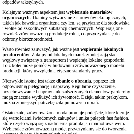
odpadów tekstylnych.
Kolejnym ważnym aspektem jest
wybieranie materiałów
organicznych
. Tkaniny wytwarzane z surowców ekologicznych,
takich jak bawełna organiczna czy len, są przyjazne dla środowiska
i wolne od szkodliwych substancji chemicznych. Wspierają one
również zrównoważoną produkcję rolną, co przyczynia się do
ochrony bioróżnorodności.
Warto również zauważyć, jak ważne jest
wspieranie lokalnych
producentów
. Zakupy od lokalnych marek zmniejszają ślad
węglowy związany z transportem i wspierają lokalne gospodarki.
To z kolei może pomóc w budowaniu zrównoważonego modelu
produkcji, który uwzględnia etyczne standardy pracy.
Niezwykle istotne jest także
dbanie o ubrania
, poprzez ich
odpowiednią pielęgnację i naprawę. Regularne czyszczenie,
przechowywanie i naprawianie zniszczonych elementów garderoby
mogą znacznie wydłużyć ich żywotność. Dzięki takim praktykom,
można zmniejszyć potrzebę zakupu nowych ubrań.
Ostatecznie, zrównoważona moda promuje podejście, które kieruje
się wartościami świadomych zakupów i unika pułapek fast fashion,
które często wiążą się z nadmierną produkcją i marnotrawstwem.
Wybierając zrównoważoną modę, przyczyniamy się do tworzenia