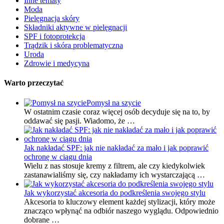
Inne tematy
Moda
Pielęgnacja skóry
Składniki aktywne w pielęgnacji
SPF i fotoprotekcja
Trądzik i skóra problematyczna
Uroda
Zdrowie i medycyna
Warto przeczytać
Pomysł na szycie
W ostatnim czasie coraz więcej osób decyduje się na to, by
oddawać się pasji. Wiadomo, że …
Jak nakładać SPF: jak nie nakładać za mało i jak poprawić
ochronę w ciągu dnia
Wielu z nas stosuje kremy z filtrem, ale czy kiedykolwiek
zastanawialiśmy się, czy nakładamy ich wystarczającą …
Jak wykorzystać akcesoria do podkreślenia swojego stylu
Akcesoria to kluczowy element każdej stylizacji, który może
znacząco wpłynąć na odbiór naszego wyglądu. Odpowiednio
dobrane …