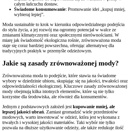
całym łańcuchu dostaw.
Świadome konsumowanie
: Promowanie idei „kupuj mniej,
wybieraj lepiej”.
Moda sustainable to krok w kierunku odpowiedzialnego podejścia
do stylu życia, a jej rozwój ma ogromny potencjał w walce ze
zmianami klimatycznymi oraz społecznymi nierównościami. W
miarę jak świadomość ekologiczna rośnie, zrównoważona moda
staje się coraz bardziej powszechna, oferując alternatywę dla
tradycyjnych praktyk w przemyśle odzieżowym.
Jakie są zasady zrównoważonej mody?
Zrównoważona moda to podejście, które stawia na świadome
wybory w dziedzinie ubioru, skupiając się na jakości, trwałości oraz
odpowiedzialności ekologicznej. Kluczowe zasady zrównoważonej
mody obejmują kilka istotnych elementów, które są nie tylko
korzystne dla środowiska, ale również dla konsumentów.
Jednym z podstawowych założeń jest
kupowanie mniej, ale
lepszej jakości ubrań
. Zamiast gromadzić wiele przedmiotów
modowych, warto inwestować w odzież, która jest wykonana z
trwałych i wysokiej jakości materiałów. Taki wybór nie tylko
pozwala na dłuższe użytkowanie odzieży, ale także redukuje ilość