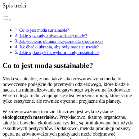
Spis treści
Co to jest moda sustainable?
Jakie są zasady zrównoważonej mody?
Jak wybierać ubrania przyjazne dla środowiska?
Jak dbać o ubrania, aby były bardziej trwałe?
Jakie są korzyści z wyboru mody sustainable?
Co to jest moda sustainable?
Moda sustainable, znana także jako zrównoważona moda, to
nowoczesne podejście do przemysłu odzieżowego, które kładzie
nacisk na minimalizowanie negatywnego wpływu na środowisko.
W sercu tego ruchu znajduje się idea tworzenia ubrań, które są nie
tylko estetyczne, ale również etyczne i przyjazne dla planety.
W zrównoważonej modzie kluczowe jest wykorzystanie
ekologicznych materiałów
. Przykładowo, tkaniny organiczne,
takie jak bawełna ekologiczna czy len, są produkowane bez użycia
szkodliwych pestycydów. Dodatkowo, metoda produkcji odzieży
oparta na zrównoważonych praktykach może obejmować