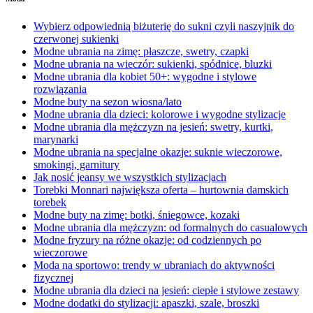
Wybierz odpowiednią biżuterię do sukni czyli naszyjnik do
czerwonej sukienki
Modne ubrania na zimę: płaszcze, swetry, czapki
Modne ubrania na wieczór: sukienki, spódnice, bluzki
Modne ubrania dla kobiet 50+: wygodne i stylowe
rozwiązania
Modne buty na sezon wiosna/lato
Modne ubrania dla dzieci: kolorowe i wygodne stylizacje
Modne ubrania dla mężczyzn na jesień: swetry, kurtki,
marynarki
Modne ubrania na specjalne okazje: suknie wieczorowe,
smokingi, garnitury
Jak nosić jeansy we wszystkich stylizacjach
Torebki Monnari największa oferta – hurtownia damskich
torebek
Modne buty na zimę: botki, śniegowce, kozaki
Modne ubrania dla mężczyzn: od formalnych do casualowych
Modne fryzury na różne okazje: od codziennych po
wieczorowe
Moda na sportowo: trendy w ubraniach do aktywności
fizycznej
Modne ubrania dla dzieci na jesień: ciepłe i stylowe zestawy
Modne dodatki do stylizacji: apaszki, szale, broszki