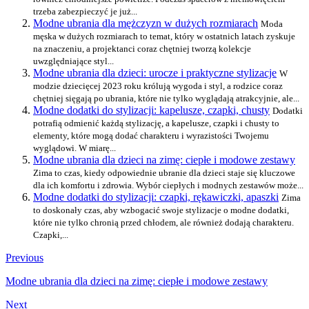
trzeba zabezpieczyć je już...
Modne ubrania dla mężczyzn w dużych rozmiarach
Moda
męska w dużych rozmiarach to temat, który w ostatnich latach zyskuje
na znaczeniu, a projektanci coraz chętniej tworzą kolekcje
uwzględniające styl...
Modne ubrania dla dzieci: urocze i praktyczne stylizacje
W
modzie dziecięcej 2023 roku królują wygoda i styl, a rodzice coraz
chętniej sięgają po ubrania, które nie tylko wyglądają atrakcyjnie, ale...
Modne dodatki do stylizacji: kapelusze, czapki, chusty
Dodatki
potrafią odmienić każdą stylizację, a kapelusze, czapki i chusty to
elementy, które mogą dodać charakteru i wyrazistości Twojemu
wyglądowi. W miarę...
Modne ubrania dla dzieci na zimę: ciepłe i modowe zestawy
Zima to czas, kiedy odpowiednie ubranie dla dzieci staje się kluczowe
dla ich komfortu i zdrowia. Wybór ciepłych i modnych zestawów może...
Modne dodatki do stylizacji: czapki, rękawiczki, apaszki
Zima
to doskonały czas, aby wzbogacić swoje stylizacje o modne dodatki,
które nie tylko chronią przed chłodem, ale również dodają charakteru.
Czapki,...
Previous
Modne ubrania dla dzieci na zimę: ciepłe i modowe zestawy
Next