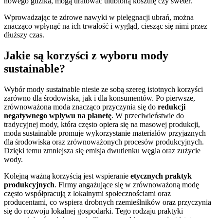
nowego guzika, mogą uratować ulubioną koszulę czy sweter.
Wprowadzając te zdrowe nawyki w pielęgnacji ubrań, można
znacząco wpłynąć na ich trwałość i wygląd, ciesząc się nimi przez
dłuższy czas.
Jakie są korzyści z wyboru mody
sustainable?
Wybór mody sustainable niesie ze sobą szereg istotnych korzyści
zarówno dla środowiska, jak i dla konsumentów. Po pierwsze,
zrównoważona moda znacząco przyczynia się do
redukcji
negatywnego wpływu na planetę
. W przeciwieństwie do
tradycyjnej mody, która często opiera się na masowej produkcji,
moda sustainable promuje wykorzystanie materiałów przyjaznych
dla środowiska oraz zrównoważonych procesów produkcyjnych.
Dzięki temu zmniejsza się emisja dwutlenku węgla oraz zużycie
wody.
Kolejną ważną korzyścią jest wspieranie
etycznych praktyk
produkcyjnych
. Firmy angażujące się w zrównoważoną modę
często współpracują z lokalnymi społecznościami oraz
producentami, co wspiera drobnych rzemieślników oraz przyczynia
się do rozwoju lokalnej gospodarki. Tego rodzaju praktyki