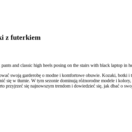
i z futerkiem
pants and classic high heels posing on the stairs with black laptop in
zować swoją garderobę o modne i komfortowe obuwie. Kozaki, botki i t
różnić się w tłumie. W tym sezonie dominują różnorodne modele i kolor
o przyjrzeć się najnowszym trendom i dowiedzieć się, jak dbać o swoj