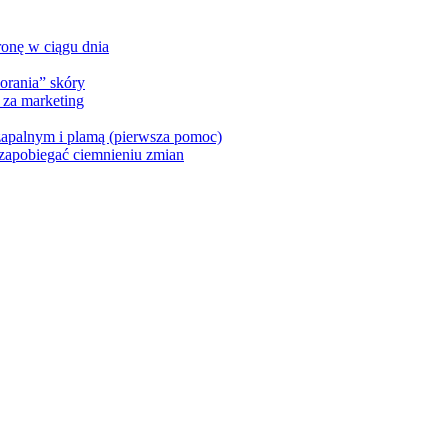
ronę w ciągu dnia
eorania” skóry
 za marketing
 zapalnym i plamą (pierwsza pomoc)
k zapobiegać ciemnieniu zmian