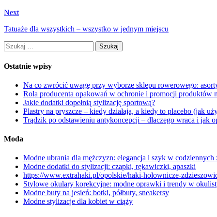
Next
Tatuaże dla wszystkich – wszystko w jednym miejscu
Szukaj:
Ostatnie wpisy
Na co zwrócić uwagę przy wyborze sklepu rowerowego: asorty
Rola producenta opakowań w ochronie i promocji produktów 
Jakie dodatki dopełnią stylizację sportową?
Plastry na pryszcze – kiedy działają, a kiedy to placebo (jak 
Trądzik po odstawieniu antykoncepcji – dlaczego wraca i jak
Moda
Modne ubrania dla mężczyzn: elegancja i szyk w codziennych
Modne dodatki do stylizacji: czapki, rękawiczki, apaszki
https://www.extrahaki.pl/opolskie/haki-holownicze-zdzieszowi
Stylowe okulary korekcyjne: modne oprawki i trendy w okulis
Modne buty na jesień: botki, półbuty, sneakersy
Modne stylizacje dla kobiet w ciąży