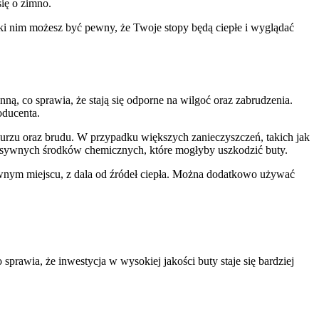
ię o zimno.
i nim możesz być pewny, że Twoje stopy będą ciepłe i wyglądać
ą, co sprawia, że stają się odporne na wilgoć oraz zabrudzenia.
oducenta.
kurzu oraz brudu. W przypadku większych zanieczyszczeń, takich jak
gresywnych środków chemicznych, które mogłyby uszkodzić buty.
wnym miejscu, z dala od źródeł ciepła. Można dodatkowo używać
rawia, że inwestycja w wysokiej jakości buty staje się bardziej