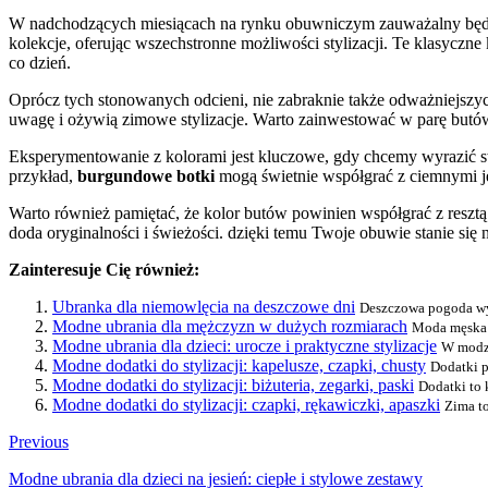
W nadchodzących miesiącach na rynku obuwniczym zauważalny będzi
kolekcje, oferując wszechstronne możliwości stylizacji. Te klasyczn
co dzień.
Oprócz tych stonowanych odcieni, nie zabraknie także odważniejsz
uwagę i ożywią zimowe stylizacje. Warto zainwestować w parę butów
Eksperymentowanie z kolorami jest kluczowe, gdy chcemy wyrazić sw
przykład,
burgundowe botki
mogą świetnie współgrać z ciemnymi j
Warto również pamiętać, że kolor butów powinien współgrać z resztą
doda oryginalności i świeżości. dzięki temu Twoje obuwie stanie się
Zainteresuje Cię również:
Ubranka dla niemowlęcia na deszczowe dni
Deszczowa pogoda wym
Modne ubrania dla mężczyzn w dużych rozmiarach
Moda męska w
Modne ubrania dla dzieci: urocze i praktyczne stylizacje
W modzie
Modne dodatki do stylizacji: kapelusze, czapki, chusty
Dodatki p
Modne dodatki do stylizacji: biżuteria, zegarki, paski
Dodatki to 
Modne dodatki do stylizacji: czapki, rękawiczki, apaszki
Zima to
Previous
Modne ubrania dla dzieci na jesień: ciepłe i stylowe zestawy