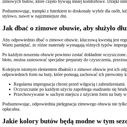
zimowych butów, które często bywają mniej komfortowe. Dzięki nim 
Podsumowując, trampki z futerkiem to doskonały wybór dla osób, kt
stylowo, nawet w najzimniejsze dni.
Jak dbać o zimowe obuwie, aby służyło dłu
Aby odpowiednio dbać o zimowe obuwie, kluczową kwestią jest regula
Warto pamiętać, że różne materiały wymagają różnych typów impregna
Po każdym noszeniu obuwie powinno zostać dokładnie oczyszczone. Na
błoto, można zastosować specjalne preparaty do czyszczenia, przez
Kolejnym istotnym elementem dbałości o zimowe obuwie jest ich o
odpowiednich form na buty, które pomogą zachować ich pierwotny ks
Regularna impregnacja chroni przed wilgocią i zabrudzeniami.
Oczyszczanie po każdym użyciu zapobiega osadzaniu się brud
Przechowywanie w suchym miejscu z użyciem form na buty w
Podsumowując, odpowiednia pielęgnacja zimowego obuwia nie tylko po
opłacalna.
Jakie kolory butów będą modne w tym sez