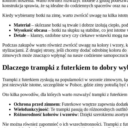
komfort noszenia. Warto również rozważyć modele z grubą podeszwą, k
konstrukcja sprawia, że są idealne do codziennych spacerów oraz na
Kiedy wybieramy botki na zimę, warto zwrócić uwagę na kilka istot
Materiał
– skórzane botki są trwałe i dobrze izolują ciepło, p
Wysokość obcasa
– botki na słupku są stabilne, co jest isto
Detale
– klamry, ozdobne szwy czy ciekawe wstawki mogą nad
Podczas zakupów warto również zwrócić uwagę na kolory i wzory, któ
stylizacjami. Z drugiej strony, jeśli chcemy dodać odrobinę kolor
zimowych może znacząco wpłynąć na nasze codzienne samopoczuci
Dlaczego trampki z futerkiem to dobry wy
Trampki z futerkiem zyskują na popularności w sezonie zimowym, ł
jest niezwykle istotne, szczególnie w Polsce, gdzie zimy potrafią by
Oto kilka powodów, dla których warto rozważyć trampki z futerkiem
Ochrona przed zimnem
: Futerkowe wnętrze zapewnia dodatko
Wielofunkcyjność
: Te trampki pasują do różnorodnych outfit
Różnorodność kolorów i wzorów
: Dzięki szerokiemu asorty
Nie można również zapomnieć o ich wszechstronności. Trampki z fute