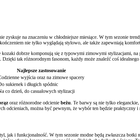
lnie zyskuje na znaczeniu w chłodniejsze miesiące. W tym sezonie tren
kończeniem nie tylko wyglądają stylowo, ale także zapewniają komfo
 kozaki dobrze komponują się z typowymi zimowymi stylizacjami, na p
Dzięki tak różnorodnym fasonom, każdy może znaleźć coś idealnego d
Najlepsze zastosowanie
Codzienne wyjścia oraz na zimowe spacery
Do sukienek i długich spódnic
Na co dzień, do casualowych stylizacji
brąz
oraz różnorodne odcienie
beżu
. Te barwy są nie tylko eleganckie
ych odcieniach, można być pewnym, że wybór ten będzie praktyczny i
l, jak i funkcjonalność. W tym sezonie modne będą zwłaszcza botki na 