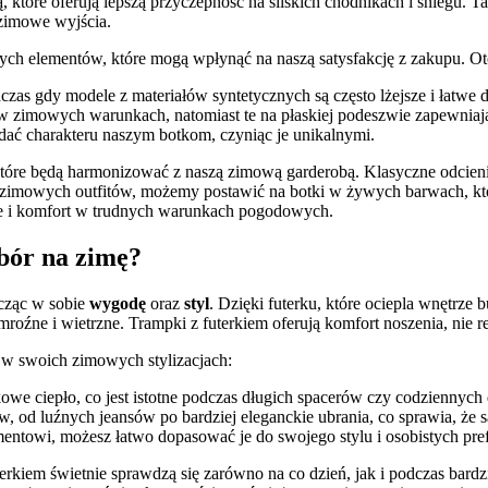
tóre oferują lepszą przyczepność na śliskich chodnikach i śniegu. Tak
 zimowe wyjścia.
nych elementów, które mogą wpłynąć na naszą satysfakcję z zakupu. Ot
odczas gdy modele z materiałów syntetycznych są często lżejsze i łatwe 
tne w zimowych warunkach, natomiast te na płaskiej podeszwie zapewnia
ać charakteru naszym botkom, czyniąc je unikalnymi.
re będą harmonizować z naszą zimową garderobą. Klasyczne odcienie, t
u do zimowych outfitów, możemy postawić na botki w żywych barwach, 
e i komfort w trudnych warunkach pogodowych.
bór na zimę?
ącząc w sobie
wygodę
oraz
styl
. Dzięki futerku, które ociepla wnętrze
ć mroźne i wietrzne. Trampki z futerkiem oferują komfort noszenia, ni
 w swoich zimowych stylizacjach:
we ciepło, co jest istotne podczas długich spacerów czy codziennych
ów, od luźnych jeansów po bardziej eleganckie ubrania, co sprawia, że
mentowi, możesz łatwo dopasować je do swojego stylu i osobistych pref
rkiem świetnie sprawdzą się zarówno na co dzień, jak i podczas bardz