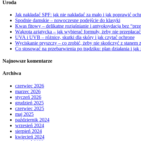
Uroda
Jak nakładać SPF: jak nie nakładać za mało i jak poprawić och
Spodnie damskie – nowoczesne podejście do klasyki
Kwas fitowy – delikatne rozjaśnianie i antyoksydacja bez “prz
Wąkrota azjatycka – jak wybierać formuły, żeby nie przepłacać
UVA i UVB – różnice, skutki dla skóry i jak czytać ochronę
Wyciskanie pryszczy – co zrobić, żeby nie skończyć z stanem
Co stosować na przebarwienia po trądziku: plan działania i ja
Najnowsze komentarze
Archiwa
czerwiec 2026
marzec 2026
styczeń 2026
grudzień 2025
czerwiec 2025
maj 2025
październik 2024
wrzesień 2024
sierpień 2024
kwiecień 2024