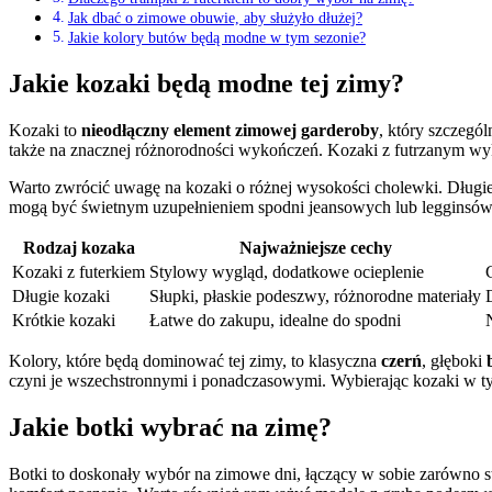
Jak dbać o zimowe obuwie, aby służyło dłużej?
Jakie kolory butów będą modne w tym sezonie?
Jakie kozaki będą modne tej zimy?
Kozaki to
nieodłączny element zimowej garderoby
, który szczegó
także na znacznej różnorodności wykończeń. Kozaki z futrzanym wy
Warto zwrócić uwagę na kozaki o różnej wysokości cholewki. Długie
mogą być świetnym uzupełnieniem spodni jeansowych lub legginsów. 
Rodzaj kozaka
Najważniejsze cechy
Kozaki z futerkiem
Stylowy wygląd, dodatkowe ocieplenie
Długie kozaki
Słupki, płaskie podeszwy, różnorodne materiały
Krótkie kozaki
Łatwe do zakupu, idealne do spodni
Kolory, które będą dominować tej zimy, to klasyczna
czerń
, głęboki
czyni je wszechstronnymi i ponadczasowymi. Wybierając kozaki w t
Jakie botki wybrać na zimę?
Botki to doskonały wybór na zimowe dni, łączący w sobie zarówno sty