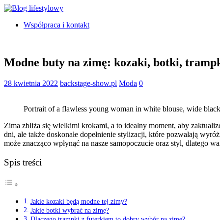
Współpraca i kontakt
Modne buty na zimę: kozaki, botki, trampk
28 kwietnia 2022
backstage-show.pl
Moda
0
Portrait of a flawless young woman in white blouse, wide black 
Zima zbliża się wielkimi krokami, a to idealny moment, aby zaktuali
dni, ale także doskonałe dopełnienie stylizacji, które pozwalają wy
może znacząco wpłynąć na nasze samopoczucie oraz styl, dlatego wart
Spis treści
Jakie kozaki będą modne tej zimy?
Jakie botki wybrać na zimę?
Dlaczego trampki z futerkiem to dobry wybór na zimę?