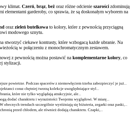
owy klimat.
Czerń
,
brąz
,
beż
oraz różne odcienie
szarości
zdominują
innymi elementami garderoby, co sprawia, że są doskonałym wyborem na
nd
oraz
zieleń butelkowa
to kolory, które z pewnością przyciągną
itowi modowego sznytu.
a stworzyć ciekawe kontrasty, które wzbogacą każde ubranie. Na
wieżością w połączeniu z monochromatycznym zestawem.
 zimowej z pewnością można postawić na
komplementarne kolory
, co
 stylizacji.
ze powietrze. Podczas spacerów z niemowlęciem trzeba zabezpieczyć je już...
ektanci coraz chętniej tworzą kolekcje uwzględniające styl...
rania, które nie tylko wyglądają atrakcyjnie, ale...
e mogą dodać charakteru i wyrazistości Twojemu wyglądowi. W miarę...
 obecnych trendach szczególnie wyróżniają się biżuteria, zegarki oraz paski,...
chronią przed chłodem, ale również dodają charakteru. Czapki,...