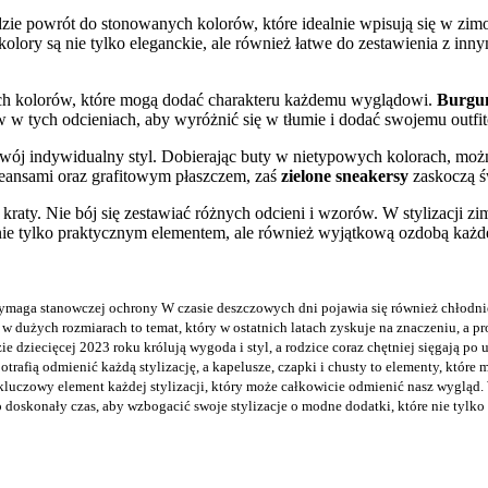
e powrót do stonowanych kolorów, które idealnie wpisują się w zim
e kolory są nie tylko eleganckie, ale również łatwe do zestawienia z 
ych kolorów, które mogą dodać charakteru każdemu wyglądowi.
Burgu
 w tych odcieniach, aby wyróżnić się w tłumie i dodać swojemu outf
ój indywidualny styl. Dobierając buty w nietypowych kolorach, możn
eansami oraz grafitowym płaszczem, zaś
zielone sneakersy
zaskoczą ś
 kraty. Nie bój się zestawiać różnych odcieni i wzorów. W stylizacji
 nie tylko praktycznym elementem, ale również wyjątkową ozdobą każdej
aga stanowczej ochrony W czasie deszczowych dni pojawia się również chłodniejs
 dużych rozmiarach to temat, który w ostatnich latach zyskuje na znaczeniu, a proj
 dziecięcej 2023 roku królują wygoda i styl, a rodzice coraz chętniej sięgają po ub
otrafią odmienić każdą stylizację, a kapelusze, czapki i chusty to elementy, któr
kluczowy element każdej stylizacji, który może całkowicie odmienić nasz wygląd. W
 doskonały czas, aby wzbogacić swoje stylizacje o modne dodatki, które nie tylko 