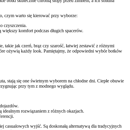
ie botki skutecznie chronią stopy przed zimnem, a ich solidna
o, czym warto się kierować przy wyborze:
do czyszczenia.
ją większy komfort podczas długich spacerów.
akie jak czerń, brąz czy szarość, łatwiej zestawić z różnymi
które ożywią każdy look. Pamiętajmy, że odpowiedni wybór botków
 buta, stają się one świetnym wyborem na chłodne dni. Ciepłe obuwie
e rezygnując przy tym z modnego wyglądu.
 dojazdów.
 są idealnym rozwiązaniem z różnych okazjach.
erencji.
iej casualowych wyjść. Są doskonałą alternatywą dla tradycyjnych