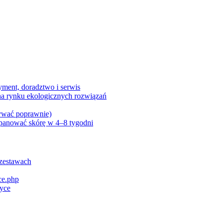
ment, doradztwo i serwis
na rynku ekologicznych rozwiązań
używać poprawnie)
 opanować skórę w 4–8 tygodni
 zestawach
ce.php
tyce