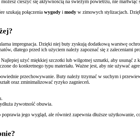
możesz cieszyć się aktywnością na świeżym powietrzu, nie martwiąc s
óre szukają połączenia
wygody
i
mody
w zimowych stylizacjach. Dzięk
żej?
rna impregnacja. Dzięki niej buty zyskują dodatkową warstwę ochronn
tów, dlatego przed ich użyciem należy zapoznać się z zaleceniami pr
jlepiej użyć miękkiej szczotki lub wilgotnej szmatki, aby usunąć z 
naczone do konkretnego typu materiału. Ważne jest, aby nie używać a
dpowiednie przechowywanie. Buty należy trzymać w suchym i przewie
ztałt oraz zminimalizować ryzyko zagnieceń.
u.
ydłuża żywotność obuwia.
prawia jego wygląd, ale również zapewnia dłuższe użytkowanie, co sp
onie?