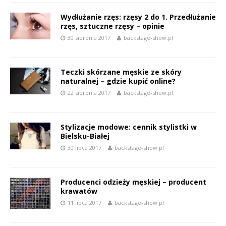
Wydłużanie rzęs: rzęsy 2 do 1. Przedłużanie
rzęs, sztuczne rzęsy – opinie
30 sierpnia 2017
backstage-show.pl
Teczki skórzane męskie ze skóry
naturalnej – gdzie kupić online?
22 sierpnia 2017
backstage-show.pl
Stylizacje modowe: cennik stylistki w
Bielsku-Białej
30 lipca 2017
backstage-show.pl
Producenci odzieży męskiej – producent
krawatów
11 lipca 2017
backstage-show.pl