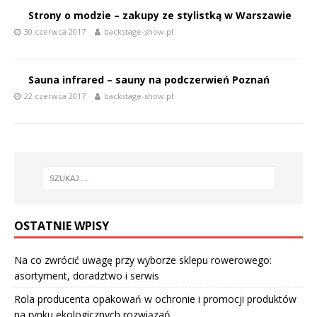
Strony o modzie – zakupy ze stylistką w Warszawie
30 czerwca 2017
backstage-show.pl
Sauna infrared – sauny na podczerwień Poznań
22 czerwca 2017
backstage-show.pl
OSTATNIE WPISY
Na co zwrócić uwagę przy wyborze sklepu rowerowego:
asortyment, doradztwo i serwis
Rola producenta opakowań w ochronie i promocji produktów
na rynku ekologicznych rozwiązań