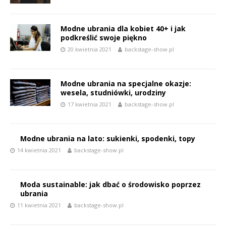
Modne ubrania dla kobiet 40+ i jak
podkreślić swoje piękno
20 kwietnia 2021
backstage-show.pl
Modne ubrania na specjalne okazje:
wesela, studniówki, urodziny
17 kwietnia 2021
backstage-show.pl
Modne ubrania na lato: sukienki, spodenki, topy
14 kwietnia 2021
backstage-show.pl
Moda sustainable: jak dbać o środowisko poprzez
ubrania
11 kwietnia 2021
backstage-show.pl