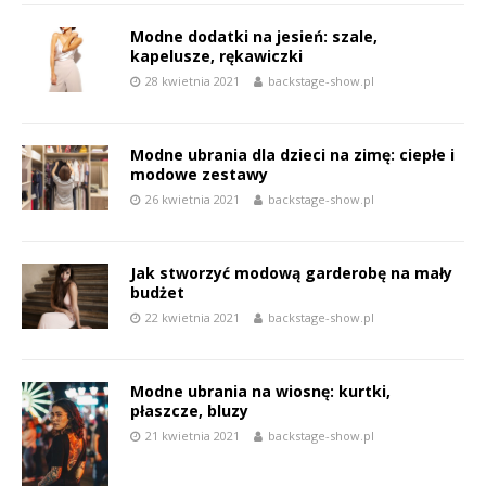
Modne dodatki na jesień: szale,
kapelusze, rękawiczki
28 kwietnia 2021
backstage-show.pl
Modne ubrania dla dzieci na zimę: ciepłe i
modowe zestawy
26 kwietnia 2021
backstage-show.pl
Jak stworzyć modową garderobę na mały
budżet
22 kwietnia 2021
backstage-show.pl
Modne ubrania na wiosnę: kurtki,
płaszcze, bluzy
21 kwietnia 2021
backstage-show.pl