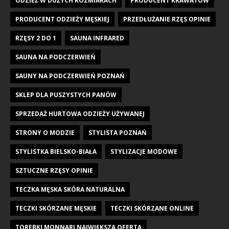
ODZIEŻ W DUŻYCH ROZMIARACH
PRODUCENT KRAWATÓW
PRODUCENT ODZIEŻY MĘSKIEJ
PRZEDŁUŻANIE RZĘS OPINIE
RZĘSY 2 DO 1
SAUNA INFRARED
SAUNA NA PODCZERWIEŃ
SAUNY NA PODCZERWIEŃ POZNAŃ
SKLEP DLA PUSZYSTYCH PANÓW
SPRZEDAŻ HURTOWA ODZIEŻY UŻYWANEJ
STRONY O MODZIE
STYLISTA POZNAŃ
STYLISTKA BIELSKO-BIAŁA
STYLIZACJE MODOWE
SZTUCZNE RZĘSY OPINIE
TECZKA MĘSKA SKÓRA NATURALNA
TECZKI SKÓRZANE MĘSKIE
TECZKI SKÓRZANE ONLINE
TOREBKI MONNARI NAJWIĘKSZA OFERTA