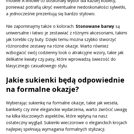
modele A-liniowe to doskonały wybór dla każdej kobiety,
ponieważ potrafią ukryć ewentualne niedoskonałości sylwetki,
a jednocześnie prezentują się bardzo stylowo.
Nie zapominajmy także o kolorach.
Stonowane barwy
są
uniwersalne i łatwo je zestawiać z różnymi akcesoriami, takimi
jak torebki czy buty. Dzięki temu można szybko stworzyć
różnorodne zestawy na różne okazje. Warto również
wzbogacić swój codzienny look o atrakcyjne wzory, takie jak
delikatne kwiaty czy pasy, które wprowadzą świeżość do
klasycznego casualowego stylu.
Jakie sukienki będą odpowiednie
na formalne okazje?
Wybierając sukienkę na formalne okazje, takie jak wesela,
bankiety czy inne eleganckie wydarzenia, warto zwrócić uwagę
na kilka kluczowych aspektów, które wpłyną na nasz
ostateczny wygląd. Sukienki wieczorowe o eleganckich krojach
najlepiej spełniają wymagania formalnych stylizacji.