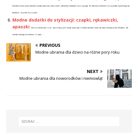
Dodatki to kluczowy element każdej stylizacji, który może całkowicie odmienić nasz wygląd. W obecnych trendach szczególnie wyróżniają się
biżuteria, zegarki oraz paski,...
Modne dodatki do stylizacji: czapki, rękawiczki,
apaszki
Zima to doskonały czas, aby wzbogacić swoje stylizacje o modne dodatki, które nie tylko chronią przed chłodem, ale
również dodają charakteru. Czapki,...
PREVIOUS
Modne ubrania dla dzieci na różne pory roku
NEXT
Modne ubrania dla noworodków i niemowląt