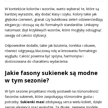
W kontekście kolorów i wzorów, warto wybierać te, które są
bardziej wyraziste, aby dodać klasy i szyku. Kolory takie jak
głęboka czerwień, granat czy butelkowa zieleń odzwierciedlają
elegancję i stosują się do formalnych standardów. Unikajmy
natomiast zbyt krzykliwych wzorów, które mogłyby odciągnąć
uwagę od całości stylizacji.
Odpowiednie dodatki, takie jak biżuteria, torebka i obuwie,
również odgrywają kluczową rolę w kreowaniu formalnego
wyglądu. Całość powinna być spójna, harmonijna i
dostosowana do charakteru wydarzenia.
Jakie fasony sukienek są modne
w tym sezonie?
W tym sezonie projektanci mody postawili na różnorodność
fasonów sukienek, które zaspokajają różnorodne gusta i
potrzeby.
Sukienki maxi
zdobywają serca wielu kobiet, dzięki
swojej elegancji oraz wygodzie. Te długie, zwiewne modele