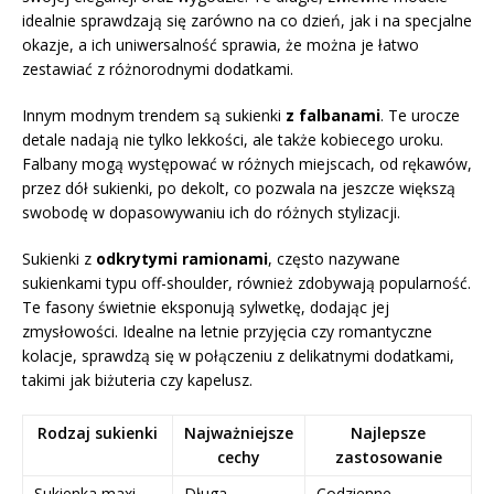
idealnie sprawdzają się zarówno na co dzień, jak i na specjalne
okazje, a ich uniwersalność sprawia, że można je łatwo
zestawiać z różnorodnymi dodatkami.
Innym modnym trendem są sukienki
z falbanami
. Te urocze
detale nadają nie tylko lekkości, ale także kobiecego uroku.
Falbany mogą występować w różnych miejscach, od rękawów,
przez dół sukienki, po dekolt, co pozwala na jeszcze większą
swobodę w dopasowywaniu ich do różnych stylizacji.
Sukienki z
odkrytymi ramionami
, często nazywane
sukienkami typu off-shoulder, również zdobywają popularność.
Te fasony świetnie eksponują sylwetkę, dodając jej
zmysłowości. Idealne na letnie przyjęcia czy romantyczne
kolacje, sprawdzą się w połączeniu z delikatnymi dodatkami,
takimi jak biżuteria czy kapelusz.
Rodzaj sukienki
Najważniejsze
Najlepsze
cechy
zastosowanie
Sukienka maxi
Długa,
Codzienne