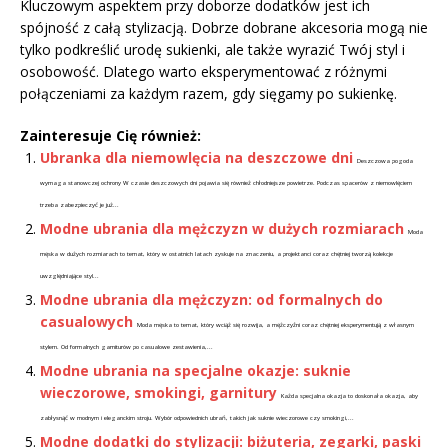
Kluczowym aspektem przy doborze dodatków jest ich
spójność z całą stylizacją. Dobrze dobrane akcesoria mogą nie
tylko podkreślić urodę sukienki, ale także wyrazić Twój styl i
osobowość. Dlatego warto eksperymentować z różnymi
połączeniami za każdym razem, gdy sięgamy po sukienkę.
Zainteresuje Cię również:
Ubranka dla niemowlęcia na deszczowe dni
Deszczowa pogoda
wymaga stanowczej ochrony W czasie deszczowych dni pojawia się również chłodniejsze powietrze. Podczas spacerów z niemowlęciem
trzeba zabezpieczyć je już...
Modne ubrania dla mężczyzn w dużych rozmiarach
Moda
męska w dużych rozmiarach to temat, który w ostatnich latach zyskuje na znaczeniu, a projektanci coraz chętniej tworzą kolekcje
uwzględniające styl...
Modne ubrania dla mężczyzn: od formalnych do
casualowych
Moda męska to temat, który wciąż się rozwija, a mężczyźni coraz chętniej eksperymentują z własnym
stylem. Od formalnych garniturów po casualowe zestawienia,...
Modne ubrania na specjalne okazje: suknie
wieczorowe, smokingi, garnitury
Każda specjalna okazja to doskonała okazja, aby
zabłysnąć w modnym i eleganckim stroju. Wybór odpowiednich ubrań, takich jak suknie wieczorowe czy smokingi,...
Modne dodatki do stylizacji: biżuteria, zegarki, paski