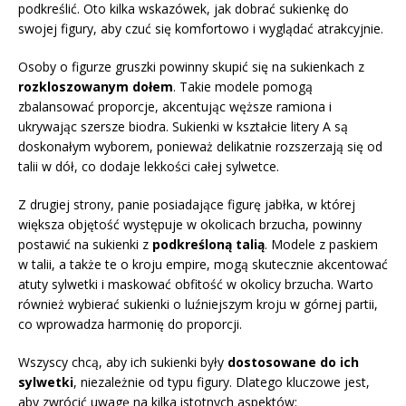
podkreślić. Oto kilka wskazówek, jak dobrać sukienkę do
swojej figury, aby czuć się komfortowo i wyglądać atrakcyjnie.
Osoby o figurze gruszki powinny skupić się na sukienkach z
rozkloszowanym dołem
. Takie modele pomogą
zbalansować proporcje, akcentując węższe ramiona i
ukrywając szersze biodra. Sukienki w kształcie litery A są
doskonałym wyborem, ponieważ delikatnie rozszerzają się od
talii w dół, co dodaje lekkości całej sylwetce.
Z drugiej strony, panie posiadające figurę jabłka, w której
większa objętość występuje w okolicach brzucha, powinny
postawić na sukienki z
podkreśloną talią
. Modele z paskiem
w talii, a także te o kroju empire, mogą skutecznie akcentować
atuty sylwetki i maskować obfitość w okolicy brzucha. Warto
również wybierać sukienki o luźniejszym kroju w górnej partii,
co wprowadza harmonię do proporcji.
Wszyscy chcą, aby ich sukienki były
dostosowane do ich
sylwetki
, niezależnie od typu figury. Dlatego kluczowe jest,
aby zwrócić uwagę na kilka istotnych aspektów: