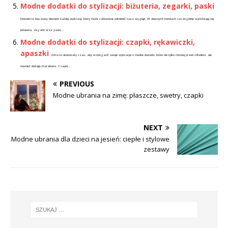
Modne dodatki do stylizacji: biżuteria, zegarki, paski
Dodatki to kluczowy element każdej stylizacji, który może całkowicie odmienić nasz wygląd. W obecnych trendach szczególnie wyróżniają się
biżuteria, zegarki oraz paski,...
Modne dodatki do stylizacji: czapki, rękawiczki,
apaszki
Zima to doskonały czas, aby wzbogacić swoje stylizacje o modne dodatki, które nie tylko chronią przed chłodem, ale
również dodają charakteru. Czapki,...
PREVIOUS
Modne ubrania na zimę: płaszcze, swetry, czapki
NEXT
Modne ubrania dla dzieci na jesień: ciepłe i stylowe
zestawy