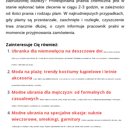
zabrudzonej odzieży? Profesjonalna pralnia chemiczna jest w
stanie wykonać takie zlecenie w ciągu 2-3 godzin, w zależności
od ilości prania i rodzaju plam. W najtrudniejszych przypadkach,
gdy plamy są przestarzałe, zaschnięte i rozległe, czyszczenie
trwa znacznie dłużej, o czym informuje pracownik pralni w
momencie przyjmowania zamówienia.
Zainteresuje Cię również:
Ubranka dla niemowlęcia na deszczowe dni
Deszczowa pogoda
wymaga stanowczej ochrony W czasie deszczowych dni pojawia się również chłodniejsze powietrze. Podczas spacerów z niemowlęciem
trzeba zabezpieczyć je już...
Moda na plażę: trendy kostiumy kąpielowe i letnie
akcesoria
Lato zbliża się wielkimi krokami, a to oznacza czas na plażowe szaleństwo! W 2023 roku na plażach zagości
prawdziwy festiwal kolorów, wzorów...
Modne ubrania dla mężczyzn: od formalnych do
casualowych
Moda męska to temat, który wciąż się rozwija, a mężczyźni coraz chętniej eksperymentują z własnym
stylem. Od formalnych garniturów po casualowe zestawienia,...
Modne ubrania na specjalne okazje: suknie
wieczorowe, smokingi, garnitury
Każda specjalna okazja to doskonała okazja, aby
zabłysnąć w modnym i eleganckim stroju. Wybór odpowiednich ubrań, takich jak suknie wieczorowe czy smokingi,...