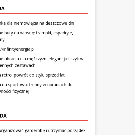
DA
ka dla niemowlęcia na deszczowe dni
 buty na wiosnę: trampki, espadryle,
iny
//infinityenergia.pl
 ubrania dla mężczyzn: elegancja i szyk w
iennych zestawach
retro: powrót do stylu sprzed lat
 na sportowo: trendy w ubraniach do
ności fizycznej
DA
organizować garderobę i utrzymać porządek