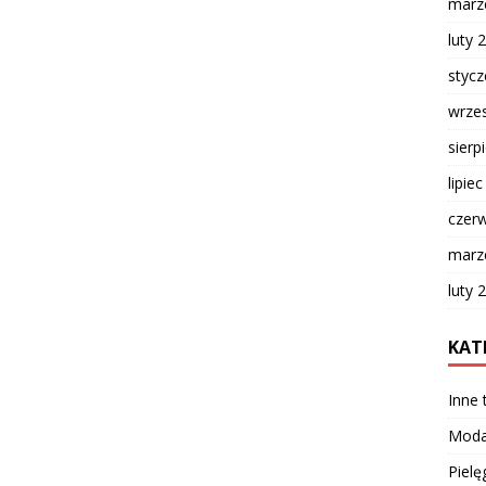
marz
luty 
styc
wrze
sierp
lipie
czer
marz
luty 
KAT
Inne
Mod
Pielę