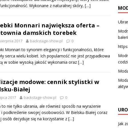
i funkcjonalność. Wykonane z naturalnej skóry,
[…]
MO
Ubran
ebki Monnari największa oferta –
Modne
townia damskich torebek
baler
sierpnia 2017
backstage-show.pl
0
https:
ki Monnari to synonim elegancji i funkcjonalności, które
Modne
ły serca wielu kobiet. Ich popularność nie jest przypadkowa
codz
zą w sobie wysoką jakość wykonania oraz
[…]
Moda 
Moda
lizacje modowe: cennik stylistki w
aktyw
lsku-Białej
lipca 2017
backstage-show.pl
0
to nie tylko ubrania, ale również sposób na wyrażenie
URO
e i podkreślenie swojej osobowości. W Bielsku-Białej coraz
j osób decyduje się na korzystanie z
[…]
Jak z