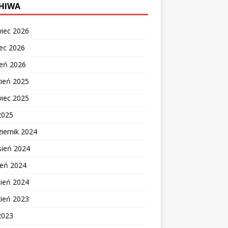
HIWA
wiec 2026
ec 2026
zeń 2026
zień 2025
wiec 2025
2025
iernik 2024
sień 2024
ień 2024
cień 2024
zień 2023
2023