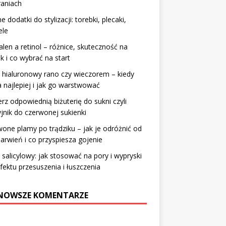
raniach
 dodatki do stylizacji: torebki, plecaki,
ele
len a retinol – różnice, skuteczność na
ik i co wybrać na start
hialuronowy rano czy wieczorem – kiedy
a najlepiej i jak go warstwować
rz odpowiednią biżuterię do sukni czyli
jnik do czerwonej sukienki
one plamy po trądziku – jak je odróżnić od
arwień i co przyspiesza gojenie
salicylowy: jak stosować na pory i wypryski
fektu przesuszenia i łuszczenia
NOWSZE KOMENTARZE