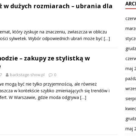
ARC
eż w dużych rozmiarach – ubrania dla
czer
marz
mat, który zyskuje na znaczeniu, zwłaszcza w obliczu
styc
ności sylwetek. Wybór odpowiednich ubrań może być
[…]
grud
odzie – zakupy ze stylistką w
czer
e
maj 
7
backstage-show.pl
0
paźdz
e mogą być nie tylko przyjemnością, ale również
wrze
szcza w kontekście szybko zmieniających się trendów i
fert. W Warszawie, gdzie moda odgrywa
[…]
sierp
kwie
grud
maj 