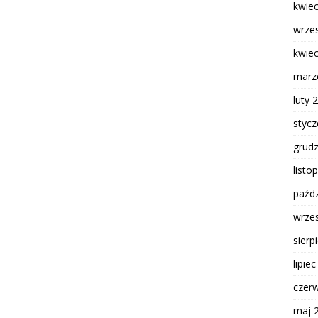
kwie
wrze
kwie
marz
luty 
styc
grud
listo
paźdz
wrze
sierp
lipie
czer
maj 