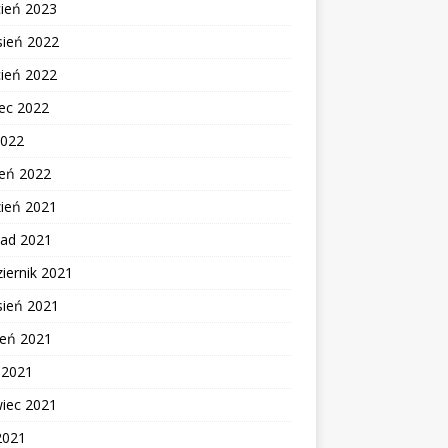
cień 2023
sień 2022
cień 2022
ec 2022
2022
zeń 2022
zień 2021
pad 2021
iernik 2021
sień 2021
ień 2021
c 2021
wiec 2021
2021