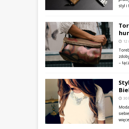
styl 
Tor
hur
12 
Toreb
zdoby
– łąc
Sty
Bie
30 
Moda 
siebi
więce