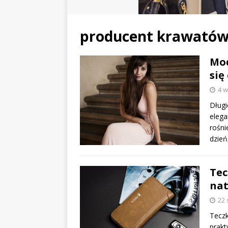
producent krawató
Mod
się
4 w
Długi
elega
rośni
dzień
Tec
nat
22 
Teczk
prakt