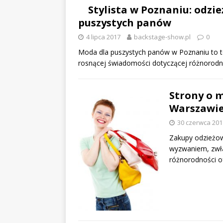
Stylista w Poznaniu: odzi
puszystych panów
4 lipca 2017
backstage-show.pl
0
Moda dla puszystych panów w Poznaniu to te
rosnącej świadomości dotyczącej różnorod
Strony o m
Warszawi
30 czerwca 201
Zakupy odzieżow
wyzwaniem, zwła
różnorodności o