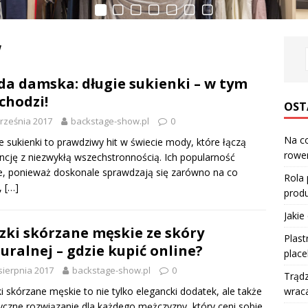
w
a damska: długie sukienki – w tym
 chodzi!
OST
rześnia 2017
backstage-show.pl
0
Na co
e sukienki to prawdziwy hit w świecie mody, które łączą
rower
ncję z niezwykłą wszechstronnością. Ich popularność
e, ponieważ doskonale sprawdzają się zarówno na co
Rola
,
[…]
produ
Jakie
zki skórzane męskie ze skóry
Plast
uralnej – gdzie kupić online?
place
sierpnia 2017
backstage-show.pl
0
Trądz
wraca
i skórzane męskie to nie tylko elegancki dodatek, ale także
yczne rozwiązanie dla każdego mężczyzny, który ceni sobie