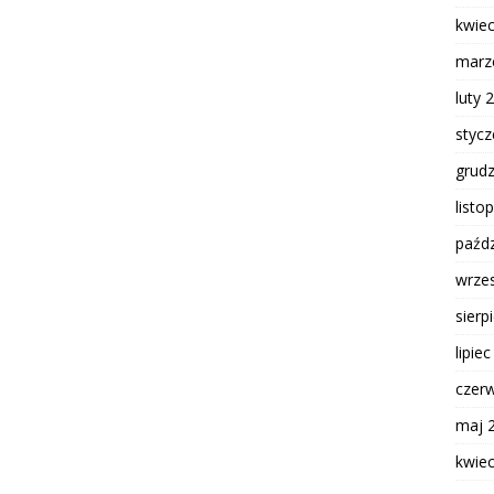
kwie
marz
luty 
styc
grud
listo
paźdz
wrze
sierp
lipie
czer
maj 
kwie