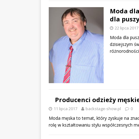
Moda dla
dla pusz
22 lipca 2017
Moda dla pusz
dzisiejszym ś
różnorodności
Producenci odzieży męski
11 lipca 2017
backstage-show.pl
0
Moda męska to temat, który zyskuje na znac
rolę w kształtowaniu stylu współczesnych m