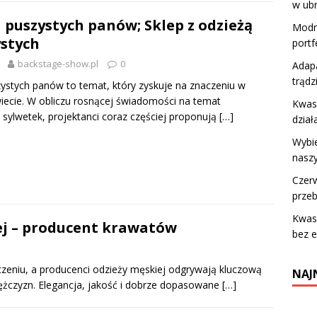
w ub
 puszystych panów; Sklep z odzieżą
Modne
ystych
portf
backstage-show.pl
0
Adapa
trądz
ystych panów to temat, który zyskuje na znaczeniu w
wiecie. W obliczu rosnącej świadomości na temat
Kwas 
 sylwetek, projektanci coraz częściej proponują
[…]
dział
Wybie
naszy
Czerw
przeb
Kwas 
ej – producent krawatów
bez e
zeniu, a producenci odzieży męskiej odgrywają kluczową
NAJ
ężczyzn. Elegancja, jakość i dobrze dopasowane
[…]