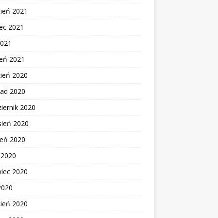
cień 2021
ec 2021
2021
zeń 2021
zień 2020
pad 2020
iernik 2020
sień 2020
ień 2020
c 2020
wiec 2020
2020
cień 2020