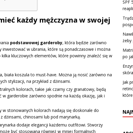
SPF 5
reapl
 mieć każdy mężczyzna w swojej
Trądz
pospo
Nawil
żeby 
wania
podstawowej garderoby
, która będzie zarówno
aby inwestować w ubrania, które są ponadczasowe i można
Matri
to kilka kluczowych elementów, które powinny znaleźć się w
po ja
Enzym
skóra
a, biała koszula to must-have. Można ją nosić zarówno na
ych stylizacji, na przykład z dżinsami.
Jak p
retin
ralnych kolorach, takie jak czarny czy granatowy, będą
które
eć w garderobie zarówno spodnie na każdą okazję, jak i
ty w stonowanych kolorach nadają się doskonale do
NAJ
 z dżinsami, chinosami lub pod marynarką.
narka dodaje elegancji każdemu outfitowi. Stworzy
e może być stosowana również w mniej formalnych