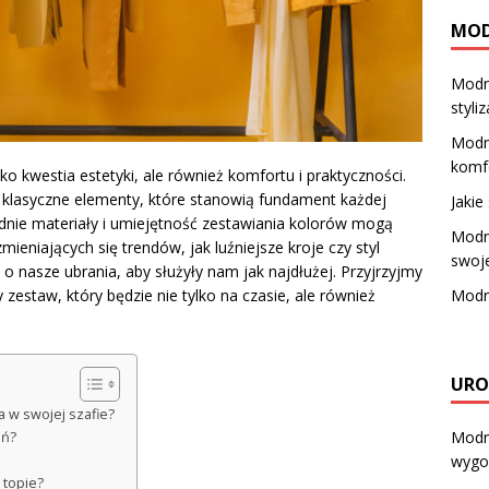
MO
Modne
styli
Modne
komf
o kwestia estetyki, ale również komfortu i praktyczności.
 klasyczne elementy, które stanowią fundament każdej
Jakie
nie materiały i umiejętność zestawiania kolorów mogą
Modne
ieniających się trendów, jak luźniejsze kroje czy styl
swoj
 o nasze ubrania, aby służyły nam jak najdłużej. Przyjrzyjmy
Modn
 zestaw, który będzie nie tylko na czasie, ale również
URO
 w swojej szafie?
Modne
ań?
wygo
 topie?