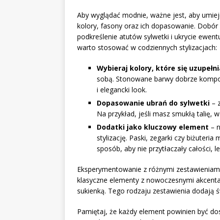
Aby wyglądać modnie, ważne jest, aby umiej
kolory, fasony oraz ich dopasowanie. Dobó
podkreślenie atutów sylwetki i ukrycie ewent
warto stosować w codziennych stylizacjach:
Wybieraj kolory, które się uzupełni
sobą. Stonowane barwy dobrze komponu
i elegancki look.
Dopasowanie ubrań do sylwetki
– z
Na przykład, jeśli masz smukłą talię,
Dodatki jako kluczowy element
– n
stylizację. Paski, zegarki czy biżuteri
sposób, aby nie przytłaczały całości, 
Eksperymentowanie z różnymi zestawieniami 
klasyczne elementy z nowoczesnymi akcenta
sukienką. Tego rodzaju zestawienia dodają św
Pamiętaj, że każdy element powinien być dos