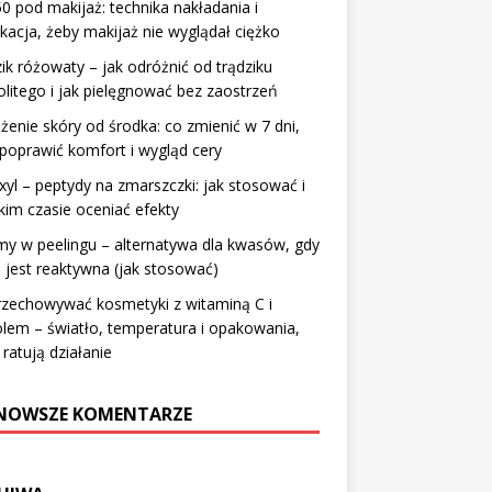
0 pod makijaż: technika nakładania i
ikacja, żeby makijaż nie wyglądał ciężko
ik różowaty – jak odróżnić od trądziku
litego i jak pielęgnować bez zaostrzeń
żenie skóry od środka: co zmienić w 7 dni,
poprawić komfort i wygląd cery
xyl – peptydy na zmarszczki: jak stosować i
kim czasie oceniać efekty
y w peelingu – alternatywa dla kwasów, gdy
 jest reaktywna (jak stosować)
rzechowywać kosmetyki z witaminą C i
olem – światło, temperatura i opakowania,
 ratują działanie
NOWSZE KOMENTARZE