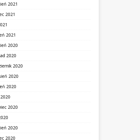
cień 2021
ec 2021
2021
zeń 2021
zień 2020
pad 2020
iernik 2020
sień 2020
ień 2020
c 2020
wiec 2020
2020
cień 2020
ec 2020