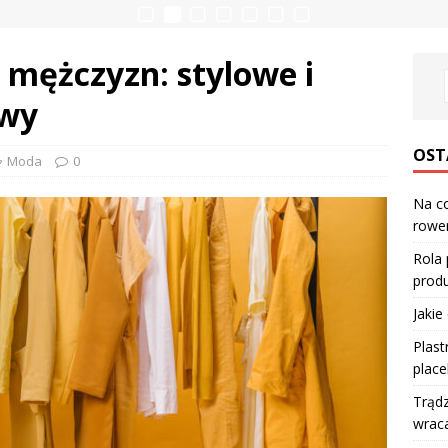
 mężczyzn: stylowe i
awy
OST
Moda
0
Na co
rower
Rola
produ
Jakie
Plast
place
Trądz
wraca