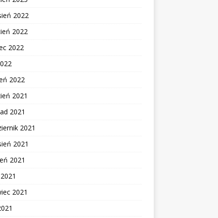
sień 2022
cień 2022
ec 2022
2022
zeń 2022
zień 2021
pad 2021
iernik 2021
sień 2021
ień 2021
c 2021
wiec 2021
2021