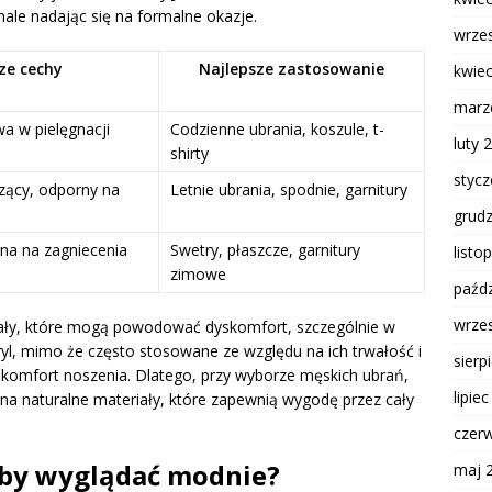
nale nadając się na formalne okazje.
wrze
ze cechy
Najlepsze zastosowanie
kwie
marz
a w pielęgnacji
Codzienne ubrania, koszule, t-
luty 
shirty
styc
zący, odporny na
Letnie ubrania, spodnie, garnitury
grud
rna na zagniecenia
Swetry, płaszcze, garnitury
listo
zimowe
paźdz
wrze
ały, które mogą powodować dyskomfort, szczególnie w
akryl, mimo że często stosowane ze względu na ich trwałość i
sierp
 komfort noszenia. Dlatego, przy wyborze męskich ubrań,
lipie
 na naturalne materiały, które zapewnią wygodę przez cały
czer
 aby wyglądać modnie?
maj 