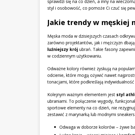
sprawdzi się na co dzień, a inny na wieczor
styl i osobowość, co pomoże Ci czuć się pew
Jakie trendy w męskiej 
Męska moda w dzisiejszych czasach odkrywa 
zarówno projektantów, jak i mężczyzn dbając
luźniejszy krój
ubrań. Takie fasony zapewni
w codziennym użytkowaniu.
Odważne kolory również zyskują na popularno
odcienie, które mogą ożywić nawet najprost
tonacjami, które podkreślają indywidualność 
Kolejnym ważnym elementem jest
styl ath
ubraniami. To połączenie wygody, funkcjonal
sportowe elementy na co dzień, nie rezygnują
zestawić z marynarką lub modnymi sneakers
Odwaga w doborze kolorów – żywe bar