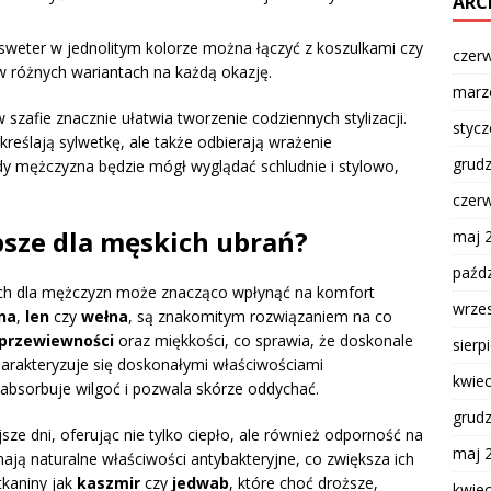
ARC
 sweter w jednolitym kolorze można łączyć z koszulkami czy
czer
w różnych wariantach na każdą okazję.
marz
afie znacznie ułatwia tworzenie codziennych stylizacji.
styc
reślają sylwetkę, ale także odbierają wrażenie
grud
dy mężczyzna będzie mógł wyglądać schludnie i stylowo,
czer
epsze dla męskich ubrań?
maj 
paźdz
ch dla mężczyzn może znacząco wpłynąć na komfort
wrze
na
,
len
czy
wełna
, są znakomitym rozwiązaniem na co
przewiewności
oraz miękkości, co sprawia, że doskonale
sierp
 charakteryzuje się doskonałymi właściwościami
kwie
 absorbuje wilgoć i pozwala skórze oddychać.
grud
ze dni, oferując nie tylko ciepło, ale również odporność na
maj 
ją naturalne właściwości antybakteryjne, co zwiększa ich
tkaniny jak
kaszmir
czy
jedwab
, które choć droższe,
kwie