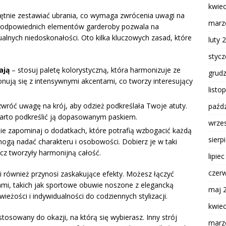
kwie
ętnie zestawiać ubrania, co wymaga zwrócenia uwagi na
marz
r odpowiednich elementów garderoby pozwala na
ualnych niedoskonałości. Oto kilka kluczowych zasad, które
luty 
styc
ają
– stosuj paletę kolorystyczną, która harmonizuje ze
grud
ją się z intensywnymi akcentami, co tworzy interesujący
listo
wróć uwagę na krój, aby odzież podkreślała Twoje atuty.
paźdz
 warto podkreślić ją dopasowanym paskiem.
wrze
ie zapominaj o dodatkach, które potrafią wzbogacić każdą
sierp
a mogą nadać charakteru i osobowości. Dobierz je w taki
lecz tworzyły harmonijną całość.
lipie
czer
również przynosi zaskakujące efekty. Możesz łączyć
mi, takich jak sportowe obuwie noszone z elegancką
maj 
ieżości i indywidualności do codziennych stylizacji.
kwie
tosowany do okazji, na którą się wybierasz. Inny strój
marz