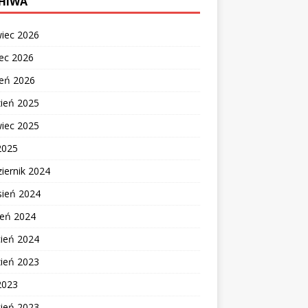
HIWA
wiec 2026
ec 2026
zeń 2026
zień 2025
wiec 2025
2025
iernik 2024
sień 2024
ień 2024
cień 2024
zień 2023
2023
cień 2023