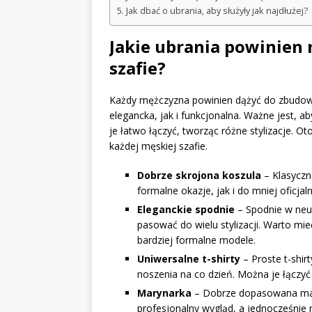
Jak dbać o ubrania, aby służyły jak najdłużej?
Jakie ubrania powinien
szafie?
Każdy mężczyzna powinien dążyć do zbudo
elegancka, jak i funkcjonalna. Ważne jest, 
je łatwo łączyć, tworząc różne stylizacje. O
każdej męskiej szafie.
Dobrze skrojona koszula
– Klasyczn
formalne okazje, jak i do mniej oficjaln
Eleganckie spodnie
– Spodnie w neut
pasować do wielu stylizacji. Warto mi
bardziej formalne modele.
Uniwersalne t-shirty
– Proste t-shir
noszenia na co dzień. Można je łączyć
Marynarka
– Dobrze dopasowana mary
profesjonalny wygląd, a jednocześni