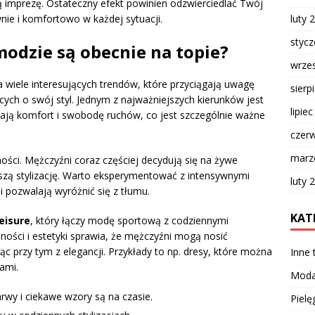
ną imprezę. Ostateczny efekt powinien odzwierciedlać Twój
luty 
nie i komfortowo w każdej sytuacji.
styc
modzie są obecnie na topie?
wrze
wiele interesujących trendów, które przyciągają uwagę
sierp
ych o swój styl. Jednym z najważniejszych kierunków jest
lipie
ają komfort i swobodę ruchów, co jest szczególnie ważne
czer
marz
ści. Mężczyźni coraz częściej decydują się na żywe
szą stylizację. Warto eksperymentować z intensywnymi
luty 
i pozwalają wyróżnić się z tłumu.
KAT
leisure
, który łączy modę sportową z codziennymi
ności i estetyki sprawia, że mężczyźni mogą nosić
c przy tym z elegancji. Przykłady to np. dresy, które można
Inne
ami.
Mod
wy i ciekawe wzory są na czasie.
Pielę