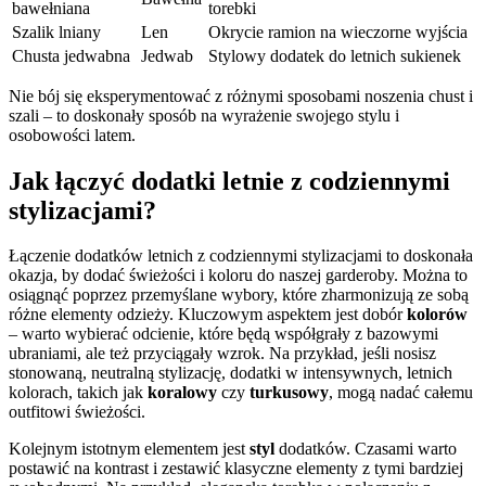
bawełniana
torebki
Szalik lniany
Len
Okrycie ramion na wieczorne wyjścia
Chusta jedwabna
Jedwab
Stylowy dodatek do letnich sukienek
Nie bój się eksperymentować z różnymi sposobami noszenia chust i
szali – to doskonały sposób na wyrażenie swojego stylu i
osobowości latem.
Jak łączyć dodatki letnie z codziennymi
stylizacjami?
Łączenie dodatków letnich z codziennymi stylizacjami to doskonała
okazja, by dodać świeżości i koloru do naszej garderoby. Można to
osiągnąć poprzez przemyślane wybory, które zharmonizują ze sobą
różne elementy odzieży. Kluczowym aspektem jest dobór
kolorów
– warto wybierać odcienie, które będą współgrały z bazowymi
ubraniami, ale też przyciągały wzrok. Na przykład, jeśli nosisz
stonowaną, neutralną stylizację, dodatki w intensywnych, letnich
kolorach, takich jak
koralowy
czy
turkusowy
, mogą nadać całemu
outfitowi świeżości.
Kolejnym istotnym elementem jest
styl
dodatków. Czasami warto
postawić na kontrast i zestawić klasyczne elementy z tymi bardziej