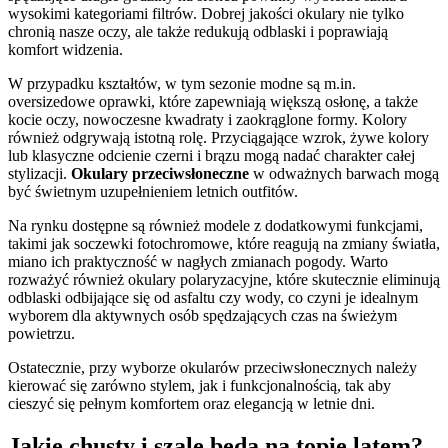
wysokimi kategoriami filtrów. Dobrej jakości okulary nie tylko
chronią nasze oczy, ale także redukują odblaski i poprawiają
komfort widzenia.
W przypadku kształtów, w tym sezonie modne są m.in.
oversizedowe oprawki, które zapewniają większą osłonę, a także
kocie oczy, nowoczesne kwadraty i zaokrąglone formy. Kolory
również odgrywają istotną rolę. Przyciągające wzrok, żywe kolory
lub klasyczne odcienie czerni i brązu mogą nadać charakter całej
stylizacji.
Okulary przeciwsłoneczne
w odważnych barwach mogą
być świetnym uzupełnieniem letnich outfitów.
Na rynku dostępne są również modele z dodatkowymi funkcjami,
takimi jak soczewki fotochromowe, które reagują na zmiany światła,
miano ich praktyczność w nagłych zmianach pogody. Warto
rozważyć również okulary polaryzacyjne, które skutecznie eliminują
odblaski odbijające się od asfaltu czy wody, co czyni je idealnym
wyborem dla aktywnych osób spędzających czas na świeżym
powietrzu.
Ostatecznie, przy wyborze okularów przeciwsłonecznych należy
kierować się zarówno stylem, jak i funkcjonalnością, tak aby
cieszyć się pełnym komfortem oraz elegancją w letnie dni.
Jakie chusty i szale będą na topie latem?