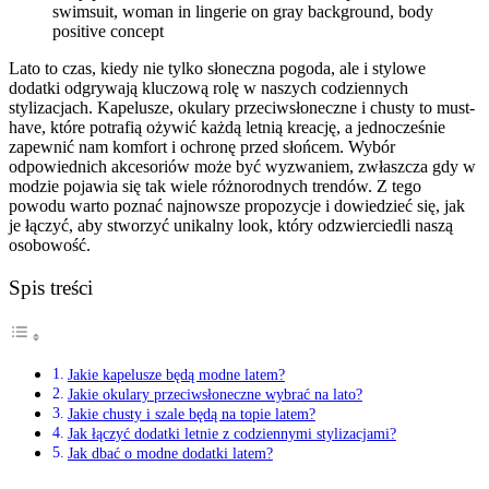
swimsuit, woman in lingerie on gray background, body
positive concept
Lato to czas, kiedy nie tylko słoneczna pogoda, ale i stylowe
dodatki odgrywają kluczową rolę w naszych codziennych
stylizacjach. Kapelusze, okulary przeciwsłoneczne i chusty to must-
have, które potrafią ożywić każdą letnią kreację, a jednocześnie
zapewnić nam komfort i ochronę przed słońcem. Wybór
odpowiednich akcesoriów może być wyzwaniem, zwłaszcza gdy w
modzie pojawia się tak wiele różnorodnych trendów. Z tego
powodu warto poznać najnowsze propozycje i dowiedzieć się, jak
je łączyć, aby stworzyć unikalny look, który odzwierciedli naszą
osobowość.
Spis treści
Jakie kapelusze będą modne latem?
Jakie okulary przeciwsłoneczne wybrać na lato?
Jakie chusty i szale będą na topie latem?
Jak łączyć dodatki letnie z codziennymi stylizacjami?
Jak dbać o modne dodatki latem?