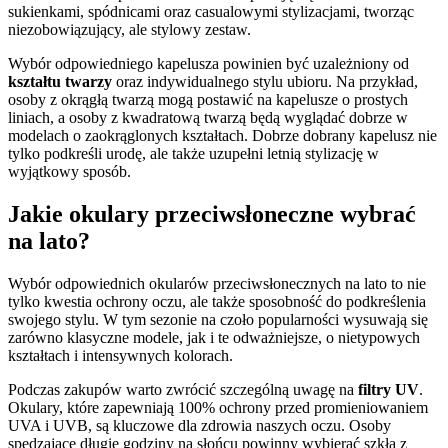
sukienkami, spódnicami oraz casualowymi stylizacjami, tworząc
niezobowiązujący, ale stylowy zestaw.
Wybór odpowiedniego kapelusza powinien być uzależniony od
kształtu twarzy
oraz indywidualnego stylu ubioru. Na przykład,
osoby z okrągłą twarzą mogą postawić na kapelusze o prostych
liniach, a osoby z kwadratową twarzą będą wyglądać dobrze w
modelach o zaokrąglonych kształtach. Dobrze dobrany kapelusz nie
tylko podkreśli urodę, ale także uzupełni letnią stylizację w
wyjątkowy sposób.
Jakie okulary przeciwsłoneczne wybrać
na lato?
Wybór odpowiednich okularów przeciwsłonecznych na lato to nie
tylko kwestia ochrony oczu, ale także sposobność do podkreślenia
swojego stylu. W tym sezonie na czoło popularności wysuwają się
zarówno klasyczne modele, jak i te odważniejsze, o nietypowych
kształtach i intensywnych kolorach.
Podczas zakupów warto zwrócić szczególną uwagę na
filtry UV
.
Okulary, które zapewniają 100% ochrony przed promieniowaniem
UVA i UVB, są kluczowe dla zdrowia naszych oczu. Osoby
spędzające długie godziny na słońcu powinny wybierać szkła z