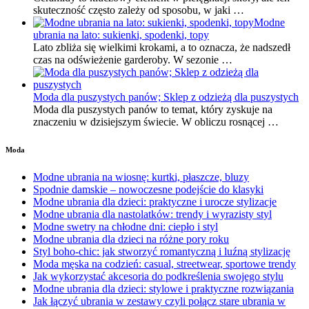
skuteczność często zależy od sposobu, w jaki …
Modne
ubrania na lato: sukienki, spodenki, topy
Lato zbliża się wielkimi krokami, a to oznacza, że nadszedł
czas na odświeżenie garderoby. W sezonie …
Moda dla puszystych panów; Sklep z odzieżą dla puszystych
Moda dla puszystych panów to temat, który zyskuje na
znaczeniu w dzisiejszym świecie. W obliczu rosnącej …
Moda
Modne ubrania na wiosnę: kurtki, płaszcze, bluzy
Spodnie damskie – nowoczesne podejście do klasyki
Modne ubrania dla dzieci: praktyczne i urocze stylizacje
Modne ubrania dla nastolatków: trendy i wyrazisty styl
Modne swetry na chłodne dni: ciepło i styl
Modne ubrania dla dzieci na różne pory roku
Styl boho-chic: jak stworzyć romantyczną i luźną stylizację
Moda męska na codzień: casual, streetwear, sportowe trendy
Jak wykorzystać akcesoria do podkreślenia swojego stylu
Modne ubrania dla dzieci: stylowe i praktyczne rozwiązania
Jak łączyć ubrania w zestawy czyli połącz stare ubrania w