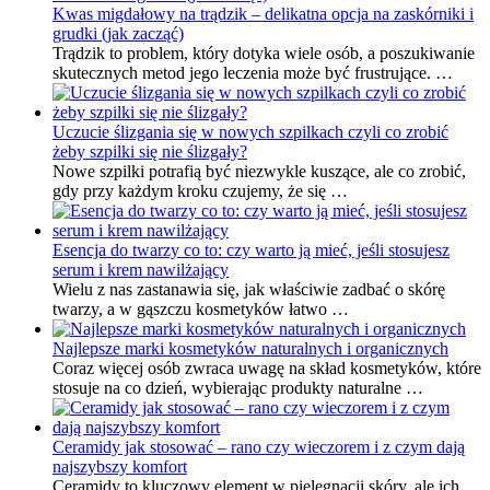
Kwas migdałowy na trądzik – delikatna opcja na zaskórniki i
grudki (jak zacząć)
Trądzik to problem, który dotyka wiele osób, a poszukiwanie
skutecznych metod jego leczenia może być frustrujące. …
Uczucie ślizgania się w nowych szpilkach czyli co zrobić
żeby szpilki się nie ślizgały?
Nowe szpilki potrafią być niezwykle kuszące, ale co zrobić,
gdy przy każdym kroku czujemy, że się …
Esencja do twarzy co to: czy warto ją mieć, jeśli stosujesz
serum i krem nawilżający
Wielu z nas zastanawia się, jak właściwie zadbać o skórę
twarzy, a w gąszczu kosmetyków łatwo …
Najlepsze marki kosmetyków naturalnych i organicznych
Coraz więcej osób zwraca uwagę na skład kosmetyków, które
stosuje na co dzień, wybierając produkty naturalne …
Ceramidy jak stosować – rano czy wieczorem i z czym dają
najszybszy komfort
Ceramidy to kluczowy element w pielęgnacji skóry, ale ich