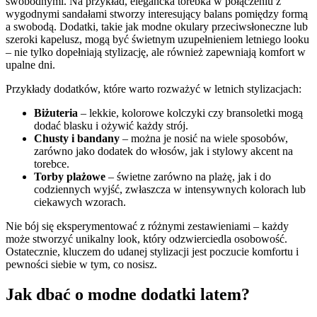
swobodnymi. Na przykład, elegancka torebka w połączeniu z
wygodnymi sandałami stworzy interesujący balans pomiędzy formą
a swobodą. Dodatki, takie jak modne okulary przeciwsłoneczne lub
szeroki kapelusz, mogą być świetnym uzupełnieniem letniego looku
– nie tylko dopełniają stylizację, ale również zapewniają komfort w
upalne dni.
Przykłady dodatków, które warto rozważyć w letnich stylizacjach:
Biżuteria
– lekkie, kolorowe kolczyki czy bransoletki mogą
dodać blasku i ożywić każdy strój.
Chusty i bandany
– można je nosić na wiele sposobów,
zarówno jako dodatek do włosów, jak i stylowy akcent na
torebce.
Torby plażowe
– świetne zarówno na plażę, jak i do
codziennych wyjść, zwłaszcza w intensywnych kolorach lub
ciekawych wzorach.
Nie bój się eksperymentować z różnymi zestawieniami – każdy
może stworzyć unikalny look, który odzwierciedla osobowość.
Ostatecznie, kluczem do udanej stylizacji jest poczucie komfortu i
pewności siebie w tym, co nosisz.
Jak dbać o modne dodatki latem?