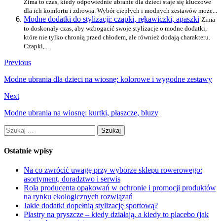
Zima to czas, kiedy odpowiednie ubranie dla dzieci staje się kluczowe
dla ich komfortu i zdrowia. Wybór ciepłych i modnych zestawów może...
Modne dodatki do stylizacji: czapki, rękawiczki, apaszki
Zima
to doskonały czas, aby wzbogacić swoje stylizacje o modne dodatki,
które nie tylko chronią przed chłodem, ale również dodają charakteru.
Czapki,...
Previous
Modne ubrania dla dzieci na wiosnę: kolorowe i wygodne zestawy
Next
Modne ubrania na wiosnę: kurtki, płaszcze, bluzy
Szukaj:
Ostatnie wpisy
Na co zwrócić uwagę przy wyborze sklepu rowerowego:
asortyment, doradztwo i serwis
Rola producenta opakowań w ochronie i promocji produktów
na rynku ekologicznych rozwiązań
Jakie dodatki dopełnią stylizację sportową?
Plastry na pryszcze – kiedy działają, a kiedy to placebo (jak