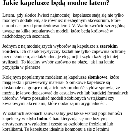
Jakie kapelusze będą modne latem?
Latem, gdy słońce świeci najmocniej, kapelusze stają się nie tylko
modnym dodatkiem, ale również niezbędnym akcesorium, które
chroni nas przed promieniowaniem UV. Warto zwrócić szczególną
uwagę na kilka popularnych modeli, które będą królować w
nadchodzących sezonach.
Jednym z najmodniejszych wyborów są kapelusze z
szerokim
rondem
. Ich charakterystyczny kształt nie tylko zapewnia ochronę
przed słońcem, ale także dodaje elegancji i szyku każdej letniej
stylizacji. To idealny wybór zarówno na plażę, jak i na letnie
przyjęcia w plenerze.
Kolejnym popularnym modelem są kapelusze
słomkowe
, które
mają lekki i przewiewny materiał. Słomkowe kapelusze są
doskonałe na gorące dni, a ich różnorodność stylów sprawia, że
można je łatwo dopasować do casualowych lub bardziej formalnych
ubiorów. Warto poszukać modeli zdobionych wstążkami czy
kwiatowymi akcentami, które dodadzą im oryginalności.
W ostatnich sezonach zauważalny jest także wzrost popularności
kapeluszy w
stylu boho
. Charakteryzują się one luźnym,
artystycznym wyglądem i często są ozdobione frędzlami lub
koralikami. Te kapelusze idealnie komponują się z letnimi