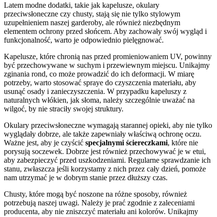
Latem modne dodatki, takie jak kapelusze, okulary
przeciwsłoneczne czy chusty, stają się nie tylko stylowym
uzupełnieniem naszej garderoby, ale również niezbędnym
elementem ochrony przed słońcem. Aby zachowały swój wygląd i
funkcjonalność, warto je odpowiednio pielęgnować.
Kapelusze, które chronią nas przed promieniowaniem UV, powinny
być przechowywane w suchym i przewiewnym miejscu. Unikajmy
zginania rond, co może prowadzić do ich deformacji. W miarę
potrzeby, warto stosować spraye do czyszczenia materiału, aby
usunąć osady i zanieczyszczenia. W przypadku kapeluszy z
naturalnych włókien, jak słoma, należy szczególnie uważać na
wilgoć, by nie straciły swojej struktury.
Okulary przeciwsłoneczne wymagają starannej opieki, aby nie tylko
wyglądały dobrze, ale także zapewniały właściwą ochronę oczu.
Ważne jest, aby je czyścić
specjalnymi ściereczkami
, które nie
porysują soczewek. Dobrze jest również przechowywać je w etui,
aby zabezpieczyć przed uszkodzeniami. Regularne sprawdzanie ich
stanu, zwłaszcza jeśli korzystamy z nich przez cały dzień, pomoże
nam utrzymać je w dobrym stanie przez dłuższy czas.
Chusty, które mogą być noszone na różne sposoby, również
potrzebują naszej uwagi. Należy je prać zgodnie z zaleceniami
producenta, aby nie zniszczyć materiału ani kolorów. Unikajmy