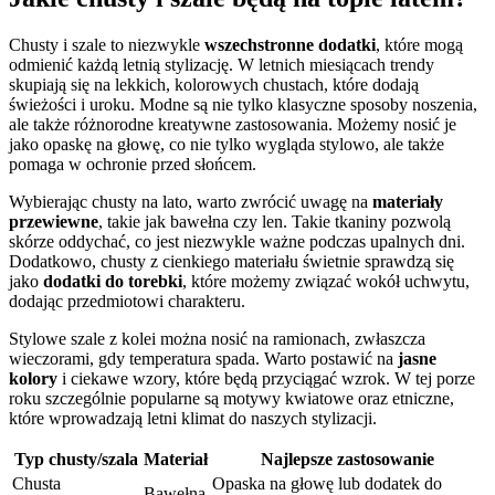
Chusty i szale to niezwykle
wszechstronne dodatki
, które mogą
odmienić każdą letnią stylizację. W letnich miesiącach trendy
skupiają się na lekkich, kolorowych chustach, które dodają
świeżości i uroku. Modne są nie tylko klasyczne sposoby noszenia,
ale także różnorodne kreatywne zastosowania. Możemy nosić je
jako opaskę na głowę, co nie tylko wygląda stylowo, ale także
pomaga w ochronie przed słońcem.
Wybierając chusty na lato, warto zwrócić uwagę na
materiały
przewiewne
, takie jak bawełna czy len. Takie tkaniny pozwolą
skórze oddychać, co jest niezwykle ważne podczas upalnych dni.
Dodatkowo, chusty z cienkiego materiału świetnie sprawdzą się
jako
dodatki do torebki
, które możemy związać wokół uchwytu,
dodając przedmiotowi charakteru.
Stylowe szale z kolei można nosić na ramionach, zwłaszcza
wieczorami, gdy temperatura spada. Warto postawić na
jasne
kolory
i ciekawe wzory, które będą przyciągać wzrok. W tej porze
roku szczególnie popularne są motywy kwiatowe oraz etniczne,
które wprowadzają letni klimat do naszych stylizacji.
Typ chusty/szala
Materiał
Najlepsze zastosowanie
Chusta
Opaska na głowę lub dodatek do
Bawełna