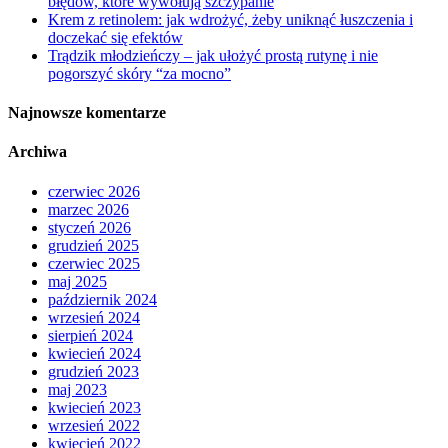
błędów, które wywołują szczypanie
Krem z retinolem: jak wdrożyć, żeby uniknąć łuszczenia i
doczekać się efektów
Trądzik młodzieńczy – jak ułożyć prostą rutynę i nie
pogorszyć skóry “za mocno”
Najnowsze komentarze
Archiwa
czerwiec 2026
marzec 2026
styczeń 2026
grudzień 2025
czerwiec 2025
maj 2025
październik 2024
wrzesień 2024
sierpień 2024
kwiecień 2024
grudzień 2023
maj 2023
kwiecień 2023
wrzesień 2022
kwiecień 2022