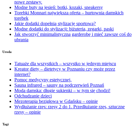
nowe zestawy.
Modne buty na jesień: botki, kozaki, sneakersy
Torebki Monnari największa oferta – hurtownia damskich
torebek
Jakie dodatki dopełnią stylizację sportową?
Modne dodatki do stylizacji: biżuteria, zegarki, paski
Jak stworzyć minimalistyczną garderobę i mieć zawsze coś do
ubrania
Uroda
Tatuaże dla wszystkich – wszystko w jednym miejscu
Kreator diety – dietetycy w Poznaniu czy może przez
internet?
Pomoc medycyny estetycznej.
Sauna infrared – sauny na podczerwień Poznań
Moda damska: długie sukienki – w tym się chodzi!
Odchudzanie dzieci
Mezoterapia bezigłowa w Gdańsku – opinie
Wydłużanie rzęs: rzęsy 2 do 1. Przedłużanie rzęs, sztuczne
rzęsy – opinie
Tagi