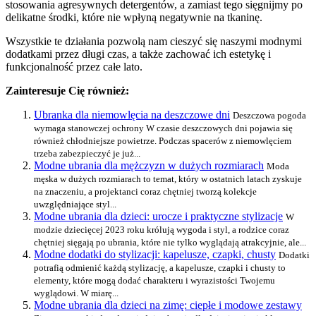
stosowania agresywnych detergentów, a zamiast tego sięgnijmy po
delikatne środki, które nie wpłyną negatywnie na tkaninę.
Wszystkie te działania pozwolą nam cieszyć się naszymi modnymi
dodatkami przez długi czas, a także zachować ich estetykę i
funkcjonalność przez całe lato.
Zainteresuje Cię również:
Ubranka dla niemowlęcia na deszczowe dni
Deszczowa pogoda
wymaga stanowczej ochrony W czasie deszczowych dni pojawia się
również chłodniejsze powietrze. Podczas spacerów z niemowlęciem
trzeba zabezpieczyć je już...
Modne ubrania dla mężczyzn w dużych rozmiarach
Moda
męska w dużych rozmiarach to temat, który w ostatnich latach zyskuje
na znaczeniu, a projektanci coraz chętniej tworzą kolekcje
uwzględniające styl...
Modne ubrania dla dzieci: urocze i praktyczne stylizacje
W
modzie dziecięcej 2023 roku królują wygoda i styl, a rodzice coraz
chętniej sięgają po ubrania, które nie tylko wyglądają atrakcyjnie, ale...
Modne dodatki do stylizacji: kapelusze, czapki, chusty
Dodatki
potrafią odmienić każdą stylizację, a kapelusze, czapki i chusty to
elementy, które mogą dodać charakteru i wyrazistości Twojemu
wyglądowi. W miarę...
Modne ubrania dla dzieci na zimę: ciepłe i modowe zestawy