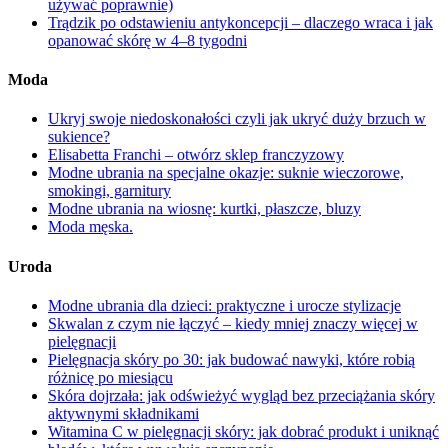
używać poprawnie)
Trądzik po odstawieniu antykoncepcji – dlaczego wraca i jak
opanować skórę w 4–8 tygodni
Moda
Ukryj swoje niedoskonałości czyli jak ukryć duży brzuch w
sukience?
Elisabetta Franchi – otwórz sklep franczyzowy
Modne ubrania na specjalne okazje: suknie wieczorowe,
smokingi, garnitury
Modne ubrania na wiosnę: kurtki, płaszcze, bluzy
Moda męska.
Uroda
Modne ubrania dla dzieci: praktyczne i urocze stylizacje
Skwalan z czym nie łączyć – kiedy mniej znaczy więcej w
pielęgnacji
Pielęgnacja skóry po 30: jak budować nawyki, które robią
różnicę po miesiącu
Skóra dojrzała: jak odświeżyć wygląd bez przeciążania skóry
aktywnymi składnikami
Witamina C w pielęgnacji skóry: jak dobrać produkt i uniknąć