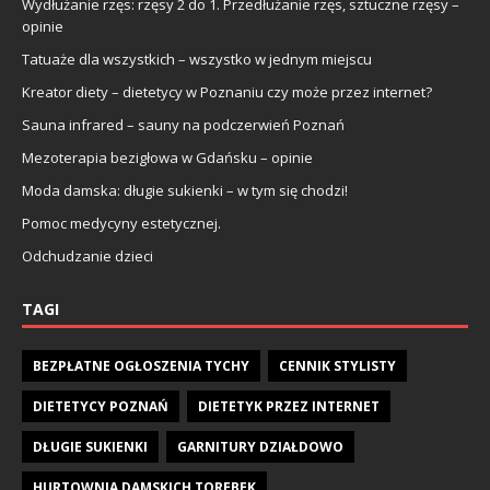
Wydłużanie rzęs: rzęsy 2 do 1. Przedłużanie rzęs, sztuczne rzęsy –
opinie
Tatuaże dla wszystkich – wszystko w jednym miejscu
Kreator diety – dietetycy w Poznaniu czy może przez internet?
Sauna infrared – sauny na podczerwień Poznań
Mezoterapia bezigłowa w Gdańsku – opinie
Moda damska: długie sukienki – w tym się chodzi!
Pomoc medycyny estetycznej.
Odchudzanie dzieci
TAGI
BEZPŁATNE OGŁOSZENIA TYCHY
CENNIK STYLISTY
DIETETYCY POZNAŃ
DIETETYK PRZEZ INTERNET
DŁUGIE SUKIENKI
GARNITURY DZIAŁDOWO
HURTOWNIA DAMSKICH TOREBEK