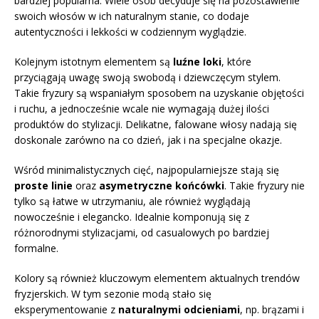
bardziej popularna. Wiele osób decyduje się na pozostawienie
swoich włosów w ich naturalnym stanie, co dodaje
autentyczności i lekkości w codziennym wyglądzie.
Kolejnym istotnym elementem są
luźne loki
, które
przyciągają uwagę swoją swobodą i dziewczęcym stylem.
Takie fryzury są wspaniałym sposobem na uzyskanie objętości
i ruchu, a jednocześnie wcale nie wymagają dużej ilości
produktów do stylizacji. Delikatne, falowane włosy nadają się
doskonale zarówno na co dzień, jak i na specjalne okazje.
Wśród minimalistycznych cięć, najpopularniejsze stają się
proste linie
oraz
asymetryczne końcówki
. Takie fryzury nie
tylko są łatwe w utrzymaniu, ale również wyglądają
nowocześnie i elegancko. Idealnie komponują się z
różnorodnymi stylizacjami, od casualowych po bardziej
formalne.
Kolory są również kluczowym elementem aktualnych trendów
fryzjerskich. W tym sezonie modą stało się
eksperymentowanie z
naturalnymi odcieniami
, np. brązami i