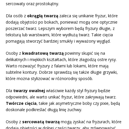
sercowaty oraz prostokątny.
Dla osób z
okrągłą twarzą
zaleca się unikanie fryzur, które
dodają objętości po bokach, ponieważ mogą one optycznie
poszerzać twarz. Lepszym wyborem będą fryzury długie, z
teksturą lub warstwami, które wydłużą twarz. Takie cięcia
pomagają stworzyć bardziej smukły i wyważony wygląd.
Osoby z
kwadratową twarzą
powinny skupić się na
delikatnych i miękkich kształtach, które złagodzą ostre rysy.
Warto rozważyć fryzury z falami lub lokami, które mają
subtelne kontury. Dobrze sprawdzą się także długie grzywki,
które można stylizować w różnorodny sposób.
Dla
twarzy owalnej
właściwie każdy styl fryzury będzie
odpowiedni, ale warto unikać fryzur, które zakrywają twarz.
Twórcze cięcia
, takie jak asymetryczne boby czy pixie, będą
doskonale podkreślać długą linię żuchwy.
Osoby z
sercowatą twarzą
mogą zyskać na fryzurach, które
dodają objętości w dolnej części twarzy, aby zrównoważyć