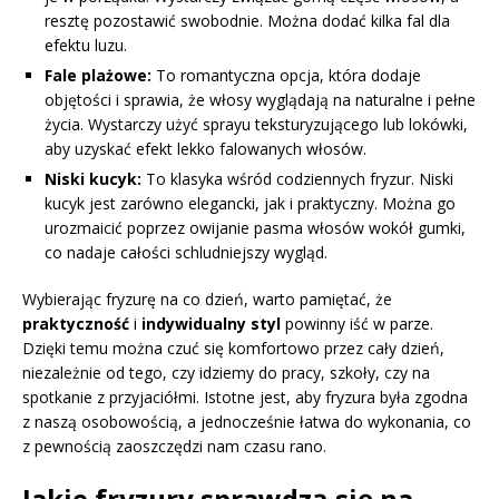
resztę pozostawić swobodnie. Można dodać kilka fal dla
efektu luzu.
Fale plażowe:
To romantyczna opcja, która dodaje
objętości i sprawia, że włosy wyglądają na naturalne i pełne
życia. Wystarczy użyć sprayu teksturyzującego lub lokówki,
aby uzyskać efekt lekko falowanych włosów.
Niski kucyk:
To klasyka wśród codziennych fryzur. Niski
kucyk jest zarówno elegancki, jak i praktyczny. Można go
urozmaicić poprzez owijanie pasma włosów wokół gumki,
co nadaje całości schludniejszy wygląd.
Wybierając fryzurę na co dzień, warto pamiętać, że
praktyczność
i
indywidualny styl
powinny iść w parze.
Dzięki temu można czuć się komfortowo przez cały dzień,
niezależnie od tego, czy idziemy do pracy, szkoły, czy na
spotkanie z przyjaciółmi. Istotne jest, aby fryzura była zgodna
z naszą osobowością, a jednocześnie łatwa do wykonania, co
z pewnością zaoszczędzi nam czasu rano.
Jakie fryzury sprawdzą się na