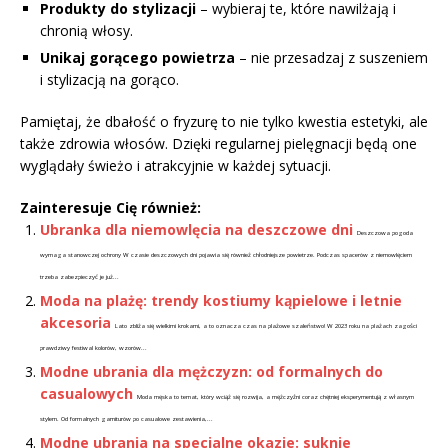
Produkty do stylizacji
– wybieraj te, które nawilżają i
chronią włosy.
Unikaj gorącego powietrza
– nie przesadzaj z suszeniem
i stylizacją na gorąco.
Pamiętaj, że dbałość o fryzurę to nie tylko kwestia estetyki, ale
także zdrowia włosów. Dzięki regularnej pielęgnacji będą one
wyglądały świeżo i atrakcyjnie w każdej sytuacji.
Zainteresuje Cię również:
Ubranka dla niemowlęcia na deszczowe dni
Deszczowa pogoda
wymaga stanowczej ochrony W czasie deszczowych dni pojawia się również chłodniejsze powietrze. Podczas spacerów z niemowlęciem
trzeba zabezpieczyć je już...
Moda na plażę: trendy kostiumy kąpielowe i letnie
akcesoria
Lato zbliża się wielkimi krokami, a to oznacza czas na plażowe szaleństwo! W 2023 roku na plażach zagości
prawdziwy festiwal kolorów, wzorów...
Modne ubrania dla mężczyzn: od formalnych do
casualowych
Moda męska to temat, który wciąż się rozwija, a mężczyźni coraz chętniej eksperymentują z własnym
stylem. Od formalnych garniturów po casualowe zestawienia,...
Modne ubrania na specjalne okazje: suknie