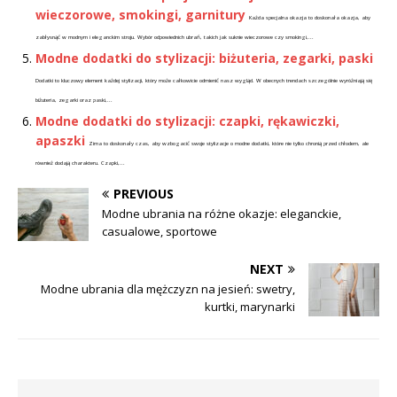
wieczorowe, smokingi, garnitury
Każda specjalna okazja to doskonała okazja, aby
zabłysnąć w modnym i eleganckim stroju. Wybór odpowiednich ubrań, takich jak suknie wieczorowe czy smokingi,...
Modne dodatki do stylizacji: biżuteria, zegarki, paski
Dodatki to kluczowy element każdej stylizacji, który może całkowicie odmienić nasz wygląd. W obecnych trendach szczególnie wyróżniają się
biżuteria, zegarki oraz paski,...
Modne dodatki do stylizacji: czapki, rękawiczki,
apaszki
Zima to doskonały czas, aby wzbogacić swoje stylizacje o modne dodatki, które nie tylko chronią przed chłodem, ale
również dodają charakteru. Czapki,...
PREVIOUS
Modne ubrania na różne okazje: eleganckie,
casualowe, sportowe
NEXT
Modne ubrania dla mężczyzn na jesień: swetry,
kurtki, marynarki