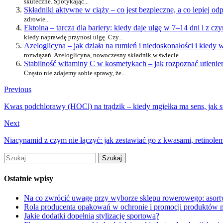
skuteczne. Spotykając...
Składniki aktywne w ciąży – co jest bezpieczne, a co lepiej odp
zdrowie...
Ektoina – tarcza dla bariery: kiedy daje ulgę w 7–14 dni i z czy
kiedy naprawdę przynosi ulgę. Czy...
Azeloglicyna – jak działa na rumień i niedoskonałości i kied
rozwiązań. Azeloglicyna, nowoczesny składnik w świecie...
Stabilność witaminy C w kosmetykach – jak rozpoznać utlenieni
Często nie zdajemy sobie sprawy, że...
Previous
Kwas podchlorawy (HOCl) na trądzik – kiedy mgiełka ma sens, jak st
Next
Niacynamid z czym nie łączyć: jak zestawiać go z kwasami, retinol
Szukaj:
Ostatnie wpisy
Na co zwrócić uwagę przy wyborze sklepu rowerowego: asorty
Rola producenta opakowań w ochronie i promocji produktów 
Jakie dodatki dopełnią stylizację sportową?