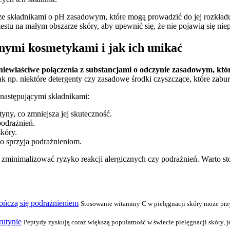
ze składnikami o pH zasadowym, które mogą prowadzić do jej rozkładu. 
estu na małym obszarze skóry, aby upewnić się, że nie pojawią się nie
nnymi kosmetykami i jak ich unikać
niewłaściwe połączenia z substancjami o odczynie zasadowym, któr
 np. niektóre detergenty czy zasadowe środki czyszczące, które zabu
następującymi składnikami:
ny, co zmniejsza jej skuteczność.
odrażnień.
kóry.
co sprzyja podrażnieniom.
 zminimalizować ryzyko reakcji alergicznych czy podrażnień. Warto 
kończą się podrażnieniem
Stosowanie witaminy C w pielęgnacji skóry może przy
rutynie
Peptydy zyskują coraz większą popularność w świecie pielęgnacji skóry, je