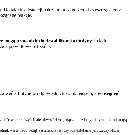
Do takich substancji należą m.in. silne środki czyszczące oraz
pożądane reakcje.
e mogą prowadzić do destabilizacji arbutyny.
Lekkie
rzają prawidłowe pH skóry.
stosować arbutynę w odpowiednich kombinacjach, aby osiągnąć
nieść wiele korzyści, ale niewłaściwe połączenia z innymi składnikami mogą
dnak wiele osób wciąż zastanawia się, czy ich działanie jest rzeczywiście