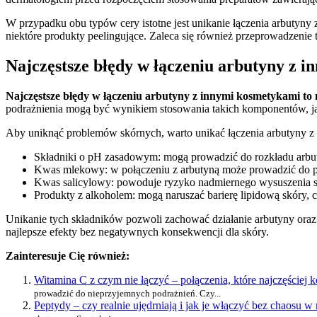
W przypadku obu typów cery istotne jest unikanie łączenia arbutyny 
niektóre produkty peelingujące. Zaleca się również przeprowadzenie t
Najczęstsze błędy w łączeniu arbutyny z i
Najczęstsze błędy w łączeniu arbutyny z innymi kosmetykami to 
podrażnienia mogą być wynikiem stosowania takich komponentów, jak
Aby uniknąć problemów skórnych, warto unikać łączenia arbutyny z 
Składniki o pH zasadowym: mogą prowadzić do rozkładu arbuty
Kwas mlekowy: w połączeniu z arbutyną może prowadzić do p
Kwas salicylowy: powoduje ryzyko nadmiernego wysuszenia s
Produkty z alkoholem: mogą naruszać barierę lipidową skóry, 
Unikanie tych składników pozwoli zachować działanie arbutyny oraz
najlepsze efekty bez negatywnych konsekwencji dla skóry.
Zainteresuje Cię również:
Witamina C z czym nie łączyć – połączenia, które najczęściej 
prowadzić do nieprzyjemnych podrażnień. Czy...
Peptydy – czy realnie ujędrniają i jak je włączyć bez chaosu w 