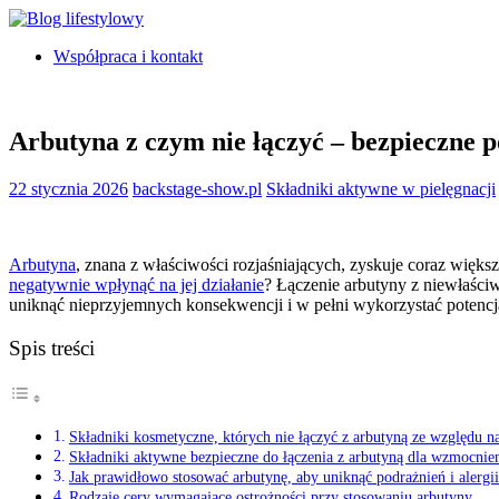
Współpraca i kontakt
Arbutyna z czym nie łączyć – bezpieczne p
22 stycznia 2026
backstage-show.pl
Składniki aktywne w pielęgnacji
Arbutyna
, znana z właściwości rozjaśniających, zyskuje coraz więk
negatywnie wpłynąć na jej działanie
? Łączenie arbutyny z niewłaści
uniknąć nieprzyjemnych konsekwencji i w pełni wykorzystać potencja
Spis treści
Składniki kosmetyczne, których nie łączyć z arbutyną ze względu n
Składniki aktywne bezpieczne do łączenia z arbutyną dla wzmocnien
Jak prawidłowo stosować arbutynę, aby uniknąć podrażnień i alergi
Rodzaje cery wymagające ostrożności przy stosowaniu arbutyny