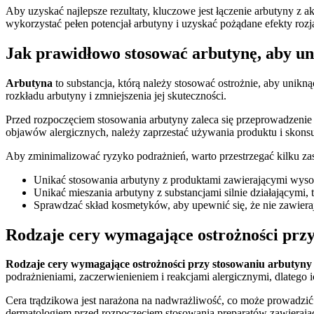
Aby uzyskać najlepsze rezultaty, kluczowe jest łączenie arbutyny z
wykorzystać pełen potencjał arbutyny i uzyskać pożądane efekty rozja
Jak prawidłowo stosować arbutynę, aby uni
Arbutyna
to substancja, którą należy stosować ostrożnie, aby unik
rozkładu arbutyny i zmniejszenia jej skuteczności.
Przed rozpoczęciem stosowania arbutyny zaleca się przeprowadzenie 
objawów alergicznych, należy zaprzestać używania produktu i skonsul
Aby zminimalizować ryzyko podrażnień, warto przestrzegać kilku za
Unikać stosowania arbutyny z produktami zawierającymi wysoki
Unikać mieszania arbutyny z substancjami silnie działającymi, t
Sprawdzać skład kosmetyków, aby upewnić się, że nie zawieraj
Rodzaje cery wymagające ostrożności przy
Rodzaje cery wymagające ostrożności przy stosowaniu arbutyny
podrażnieniami, zaczerwienieniem i reakcjami alergicznymi, dlatego
Cera trądzikowa jest narażona na nadwrażliwość, co może prowadzić
dermatologiem przed rozpoczęciem stosowania preparatów zawierając