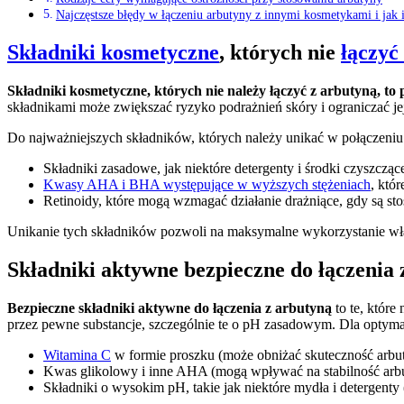
Najczęstsze błędy w łączeniu arbutyny z innymi kosmetykami i jak 
Składniki kosmetyczne
, których nie
łączyć
Składniki kosmetyczne, których nie należy łączyć z arbutyną, 
składnikami może zwiększać ryzyko podrażnień skóry i ograniczać j
Do najważniejszych składników, których należy unikać w połączeniu z
Składniki zasadowe, jak niektóre detergenty i środki czyszczą
Kwasy AHA i BHA występujące w wyższych stężeniach
, któ
Retinoidy, które mogą wzmagać działanie drażniące, gdy są st
Unikanie tych składników pozwoli na maksymalne wykorzystanie wła
Składniki aktywne bezpieczne do łączenia
Bezpieczne składniki aktywne do łączenia z arbutyną
to te, które
przez pewne substancje, szczególnie te o pH zasadowym. Dla optymal
Witamina C
w formie proszku (może obniżać skuteczność arbu
Kwas glikolowy i inne AHA (mogą wpływać na stabilność arb
Składniki o wysokim pH, takie jak niektóre mydła i detergent