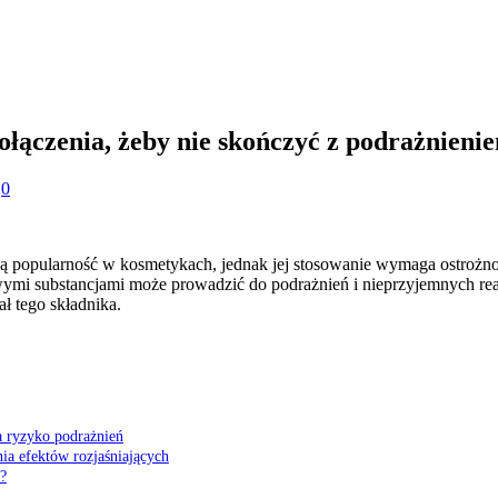
ołączenia, żeby nie skończyć z podrażnieni
0
szą popularność w kosmetykach, jednak jej stosowanie wymaga ostrożnoś
wymi substancjami może prowadzić do podrażnień i nieprzyjemnych rea
ł tego składnika.
a ryzyko podrażnień
ia efektów rozjaśniających
i?