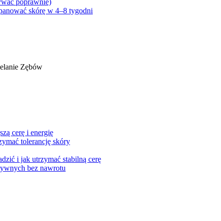
używać poprawnie)
 opanować skórę w 4–8 tygodni
elanie Zębów
szą cerę i energię
rzymać tolerancję skóry
zić i jak utrzymać stabilną cerę
ktywnych bez nawrotu