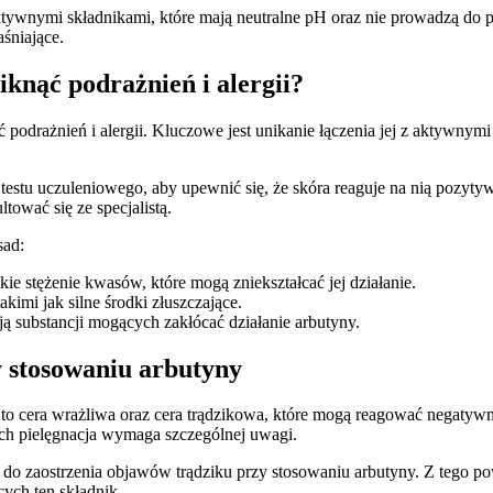
 aktywnymi składnikami, które mają neutralne pH oraz nie prowadzą do
śniające.
knąć podrażnień i alergii?
nąć podrażnień i alergii. Kluczowe jest unikanie łączenia jej z akty
testu uczuleniowego, aby upewnić się, że skóra reaguje na nią pozyt
tować się ze specjalistą.
sad:
e stężenie kwasów, które mogą zniekształcać jej działanie.
akimi jak silne środki złuszczające.
ą substancji mogących zakłócać działanie arbutyny.
 stosowaniu arbutyny
to cera wrażliwa oraz cera trądzikowa, które mogą reagować negatywni
 ich pielęgnacja wymaga szczególnej uwagi.
 do zaostrzenia objawów trądziku przy stosowaniu arbutyny. Z tego p
ych ten składnik.