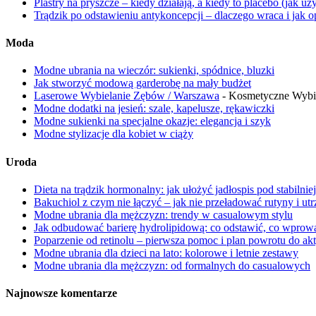
Plastry na pryszcze – kiedy działają, a kiedy to placebo (jak 
Trądzik po odstawieniu antykoncepcji – dlaczego wraca i jak
Moda
Modne ubrania na wieczór: sukienki, spódnice, bluzki
Jak stworzyć modową garderobę na mały budżet
Laserowe Wybielanie Zębów / Warszawa
- Kosmetyczne Wybi
Modne dodatki na jesień: szale, kapelusze, rękawiczki
Modne sukienki na specjalne okazje: elegancja i szyk
Modne stylizacje dla kobiet w ciąży
Uroda
Dieta na trądzik hormonalny: jak ułożyć jadłospis pod stabilniej
Bakuchiol z czym nie łączyć – jak nie przeładować rutyny i ut
Modne ubrania dla mężczyzn: trendy w casualowym stylu
Jak odbudować barierę hydrolipidową: co odstawić, co wprowad
Poparzenie od retinolu – pierwsza pomoc i plan powrotu do a
Modne ubrania dla dzieci na lato: kolorowe i letnie zestawy
Modne ubrania dla mężczyzn: od formalnych do casualowych
Najnowsze komentarze