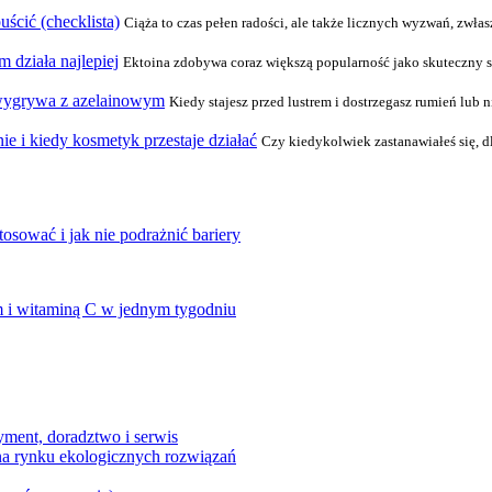
uścić (checklista)
Ciąża to czas pełen radości, ale także licznych wyzwań, zwła
m działa najlepiej
Ektoina zdobywa coraz większą popularność jako skuteczny sp
y wygrywa z azelainowym
Kiedy stajesz przed lustrem i dostrzegasz rumień lub
e i kiedy kosmetyk przestaje działać
Czy kiedykolwiek zastanawiałeś się, d
osować i jak nie podrażnić bariery
em i witaminą C w jednym tygodniu
ment, doradztwo i serwis
na rynku ekologicznych rozwiązań