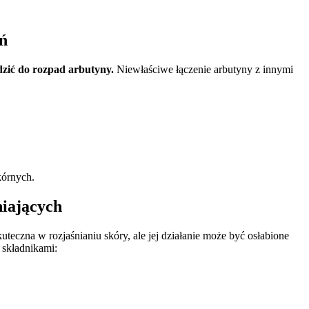
ń
dzić do rozpad arbutyny.
Niewłaściwe łączenie arbutyny z innymi
kórnych.
niających
skuteczna w rozjaśnianiu skóry, ale jej działanie może być osłabione
 składnikami: