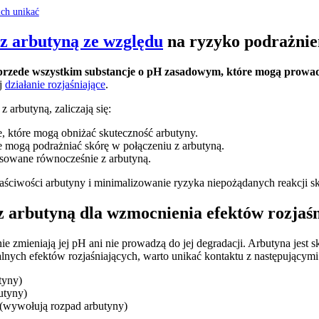
ich unikać
 z arbutyną ze względu
na ryzyko podrażnie
to przede wszystkim substancje o pH zasadowym, które mogą prowa
ej
działanie rozjaśniające
.
 arbutyną, zaliczają się:
ce, które mogą obniżać skuteczność arbutyny.
re mogą podrażniać skórę w połączeniu z arbutyną.
osowane równocześnie z arbutyną.
ściwości arbutyny i minimalizowanie ryzyka niepożądanych reakcji s
 z arbutyną dla wzmocnienia efektów rozjaś
 nie zmieniają jej pH ani nie prowadzą do jej degradacji. Arbutyna jest 
nych efektów rozjaśniających, warto unikać kontaktu z następującymi
tyny)
utyny)
y (wywołują rozpad arbutyny)