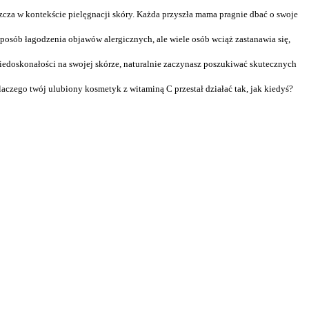
szcza w kontekście pielęgnacji skóry. Każda przyszła mama pragnie dbać o swoje
osób łagodzenia objawów alergicznych, ale wiele osób wciąż zastanawia się,
 niedoskonałości na swojej skórze, naturalnie zaczynasz poszukiwać skutecznych
laczego twój ulubiony kosmetyk z witaminą C przestał działać tak, jak kiedyś?