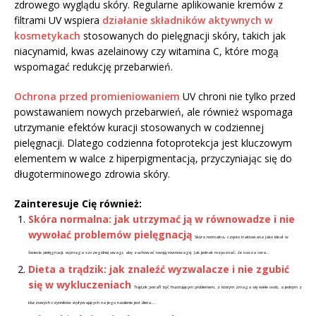
zdrowego wyglądu skóry. Regularne aplikowanie kremów z
filtrami UV wspiera
działanie składników aktywnych w
kosmetykach
stosowanych do pielęgnacji skóry, takich jak
niacynamid, kwas azelainowy czy witamina C, które mogą
wspomagać redukcję przebarwień.
Ochrona przed promieniowaniem
UV chroni nie tylko przed
powstawaniem nowych przebarwień, ale również wspomaga
utrzymanie efektów kuracji stosowanych w codziennej
pielęgnacji. Dlatego codzienna fotoprotekcja jest kluczowym
elementem w walce z hiperpigmentacją, przyczyniając się do
długoterminowego zdrowia skóry.
Zainteresuje Cię również:
Skóra normalna: jak utrzymać ją w równowadze i nie
wywołać problemów pielęgnacją
Skóra normalna, często traktowana jako ideał w
świecie pielęgnacji, wymaga szczególnej uwagi, aby zachować swoją równowagę. Jak jednak rozpoznać, że nasza cera...
Dieta a trądzik: jak znaleźć wyzwalacze i nie zgubić
się w wykluczeniach
Trądzik potrafi być frustrującym problemem, z którym zmaga się wiele osób, a jednym z
kluczowych czynników wpływających na jego nasilenie jest dieta....