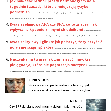
Jak nakładać retinol: prosty harmonogram na 4
tygodnie i zasady, które zmniejszają ryzyko
podrażnień
Rozpoczęcie kuracji z retinolem może być ekscytującym krokiem w pielęgnacji skóry, ale równie często budzi
obawy związane z potencjalnymi podrażnieniami. Jak właściwie...
Kwas azelainowy AHA czy BHA: co to znaczy i jak
wpływa na łączenie z innymi składnikami
W pielęgnacji skóry często
napotykamy na różnorodne składniki aktywne, które obiecują poprawę kondycji cery. Wśród nich kwasy AHA, BHA oraz kwas azelainowy...
Kwas salicylowy i glinka: jak połączyć, żeby oczyścić
pory i nie ściągnąć skóry
Wiele osób boryka się z problemem zanieczyszczonych porów, które mogą
prowadzić do wyprysków i nieestetycznych zaskórników. W poszukiwaniu skutecznych rozwiązań, kwas salicylowy...
Naczynka na twarzy jak zmniejszyć: nawyki i
pielęgnacja, które nie pogarszają naczynek
Widoczność naczynek na
twarzy to problem, z którym boryka się wiele osób, a jego przyczyny mogą być różnorodne – od genetyki po...
PREVIOUS
Stres a skóra: jak to widać na twarzy i jak
ograniczyć skutki w rutynie oraz nawykach
NEXT
Czy SPF działa w pochmurny dzień – jak myśleć o