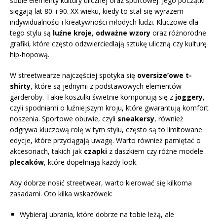
sobie elementy kultury ulicznej oraz sportowej. Jego początki
sięgają lat 80. i 90. XX wieku, kiedy to stał się wyrazem
indywidualności i kreatywności młodych ludzi. Kluczowe dla
tego stylu są
luźne kroje
,
odważne wzory
oraz różnorodne
grafiki, które często odzwierciedlają sztukę uliczną czy kulturę
hip-hopową.
W streetwearze najczęściej spotyka się
oversize’owe t-
shirty
, które są jednymi z podstawowych elementów
garderoby. Takie koszulki świetnie komponują się z
joggery
,
czyli spodniami o luźniejszym kroju, które gwarantują komfort
noszenia. Sportowe obuwie, czyli
sneakersy
, również
odgrywa kluczową rolę w tym stylu, często są to limitowane
edycje, które przyciągają uwagę. Warto również pamiętać o
akcesoriach, takich jak
czapki
z daszkiem czy różne modele
plecaków
, które dopełniają każdy look.
Aby dobrze nosić streetwear, warto kierować się kilkoma
zasadami. Oto kilka wskazówek:
Wybieraj ubrania, które dobrze na tobie leżą, ale