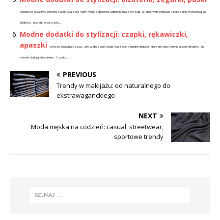
Dodatki to kluczowy element każdej stylizacji, który może całkowicie odmienić nasz wygląd. W obecnych trendach szczególnie wyróżniają się
biżuteria, zegarki oraz paski,...
Modne dodatki do stylizacji: czapki, rękawiczki,
apaszki
Zima to doskonały czas, aby wzbogacić swoje stylizacje o modne dodatki, które nie tylko chronią przed chłodem, ale
również dodają charakteru. Czapki,...
PREVIOUS
Trendy w makijażu: od naturalnego do
ekstrawaganckiego
NEXT
Moda męska na codzień: casual, streetwear,
sportowe trendy