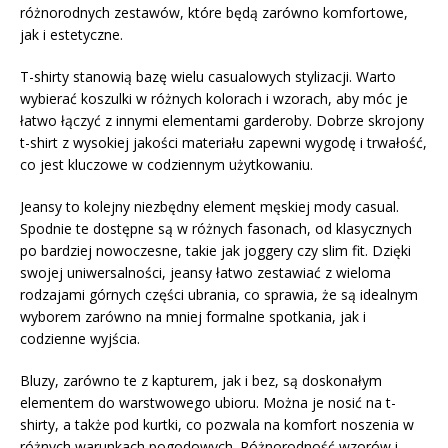
różnorodnych zestawów, które będą zarówno komfortowe,
jak i estetyczne.
T-shirty stanowią bazę wielu casualowych stylizacji. Warto
wybierać koszulki w różnych kolorach i wzorach, aby móc je
łatwo łączyć z innymi elementami garderoby. Dobrze skrojony
t-shirt z wysokiej jakości materiału zapewni wygodę i trwałość,
co jest kluczowe w codziennym użytkowaniu.
Jeansy to kolejny niezbędny element męskiej mody casual.
Spodnie te dostępne są w różnych fasonach, od klasycznych
po bardziej nowoczesne, takie jak joggery czy slim fit. Dzięki
swojej uniwersalności, jeansy łatwo zestawiać z wieloma
rodzajami górnych części ubrania, co sprawia, że są idealnym
wyborem zarówno na mniej formalne spotkania, jak i
codzienne wyjścia.
Bluzy, zarówno te z kapturem, jak i bez, są doskonałym
elementem do warstwowego ubioru. Można je nosić na t-
shirty, a także pod kurtki, co pozwala na komfort noszenia w
różnych warunkach pogodowych. Różnorodność wzorów i