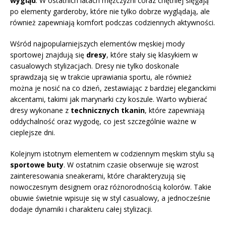
wygląd
. W ostatnich latach mężczyźni coraz chętniej sięgają
po elementy garderoby, które nie tylko dobrze wyglądają, ale
również zapewniają komfort podczas codziennych aktywności.
Wśród najpopularniejszych elementów męskiej mody
sportowej znajdują się
dresy
, które stały się klasykiem w
casualowych stylizacjach. Dresy nie tylko doskonale
sprawdzają się w trakcie uprawiania sportu, ale również
można je nosić na co dzień, zestawiając z bardziej eleganckimi
akcentami, takimi jak marynarki czy koszule. Warto wybierać
dresy wykonane z
technicznych tkanin
, które zapewniają
oddychalność oraz wygodę, co jest szczególnie ważne w
cieplejsze dni.
Kolejnym istotnym elementem w codziennym męskim stylu są
sportowe buty
. W ostatnim czasie obserwuje się wzrost
zainteresowania sneakerami, które charakteryzują się
nowoczesnym designem oraz różnorodnością kolorów. Takie
obuwie świetnie wpisuje się w styl casualowy, a jednocześnie
dodaje dynamiki i charakteru całej stylizacji.