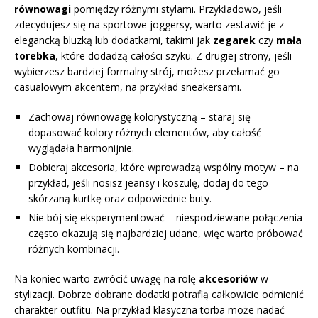
równowagi
pomiędzy różnymi stylami. Przykładowo, jeśli
zdecydujesz się na sportowe joggersy, warto zestawić je z
elegancką bluzką lub dodatkami, takimi jak
zegarek
czy
mała
torebka
, które dodadzą całości szyku. Z drugiej strony, jeśli
wybierzesz bardziej formalny strój, możesz przełamać go
casualowym akcentem, na przykład sneakersami.
Zachowaj równowagę kolorystyczną – staraj się
dopasować kolory różnych elementów, aby całość
wyglądała harmonijnie.
Dobieraj akcesoria, które wprowadzą wspólny motyw – na
przykład, jeśli nosisz jeansy i koszulę, dodaj do tego
skórzaną kurtkę oraz odpowiednie buty.
Nie bój się eksperymentować – niespodziewane połączenia
często okazują się najbardziej udane, więc warto próbować
różnych kombinacji.
Na koniec warto zwrócić uwagę na rolę
akcesoriów
w
stylizacji. Dobrze dobrane dodatki potrafią całkowicie odmienić
charakter outfitu. Na przykład klasyczna torba może nadać