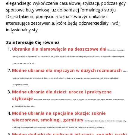
eleganckiego wykończenia casualowej stylizacji, podczas gdy
sportowe buty wniosą luz do bardziej formalnego stroju.
Dzięki takiemu podejściu można stworzyć unikalne i
interesujące zestawienia, które będą odzwierciedlały Twój
indywidualny styl.
Zainteresuje Cię również:
Ubranka dla niemowlęcia na deszczowe dni
Deszczowa pogoda
wymaga stanowczej ochrony W czasie deszczowych dni pojawia się również chłodniejsze powietrze. Podczas spacerów z niemowlęciem
trzeba zabezpieczyć je już...
Modne ubrania dla mężczyzn w dużych rozmiarach
Moda
męska w dużych rozmiarach to temat, który w ostatnich latach zyskuje na znaczeniu, a projektanci coraz chętniej tworzą kolekcje
uwzględniające styl...
Modne ubrania dla dzieci: urocze i praktyczne
stylizacje
W modzie dziecięcej 2023 roku królują wygoda i styl, a rodzice coraz chętniej sięgają po ubrania, które nie tylko
wyglądają atrakcyjnie, ale...
Modne ubrania na specjalne okazje: suknie
wieczorowe, smokingi, garnitury
Każda specjalna okazja to doskonała okazja, aby
zabłysnąć w modnym i eleganckim stroju. Wybór odpowiednich ubrań, takich jak suknie wieczorowe czy smokingi,...
Modne dodatki do stylizacji: biżuteria, zegarki, paski