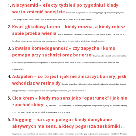
Niacynamid – efekty tydzień po tygodniu i kiedy
warto zmienić podejście
Stosowanie niacynamidu w codziennej pielęgnacji skóry może przynieść
zaskakujące efekty, ale co zrobić, gdy rezultaty nie są widoczne lub skóra reaguje podrażnieniem?...
Kwas glikolowy latem – kiedy można, a kiedy robisz
sobie przebarwienia
Stosowanie kwasu glikolowego latem może budzić pewne obawy, zwłaszcza w
kontekście intensywnego promieniowania słonecznego. Czy wiesz, że niewłaściwe użycie tego składnika może...
Skwalan komedogenność – czy zapycha i komu
pomaga przy suchości oraz barierze
Skwalan, jako składnik wielu kosmetyków,
budzi wśród użytkowników sporo wątpliwości. Czy rzeczywiście może zatykać pory, co w konsekwencji prowadzi do powstawania
zaskórników?...
Adapalen – co to jest i jak nie zniszczyć bariery, jeśli
wchodzisz w retinoidy
Stosując adapalen, wiele osób może napotkać trudności w odpowiednim doborze
pielęgnacji skóry, co często prowadzi do nieprzyjemnych podrażnień. Jak zatem zadbać o...
Cica krem – kiedy ma sens jako “opatrunek” i jak nie
zapchać skóry
Czy zdarzyło Ci się kiedykolwiek, że po intensywnym dniu Twoja skóra wymagała natychmiastowej
ulgi? Cica krem, znany ze swoich właściwości regeneracyjnych, może...
Slugging – na czym polega i kiedy domykanie
aktywnych ma sens, a kiedy pogarsza zaskórniki
Czy
kiedykolwiek zastanawiałeś się, jak skutecznie nawilżyć skórę, zwłaszcza w okresie, gdy staje się ona przesuszona i wrażliwa? Technika