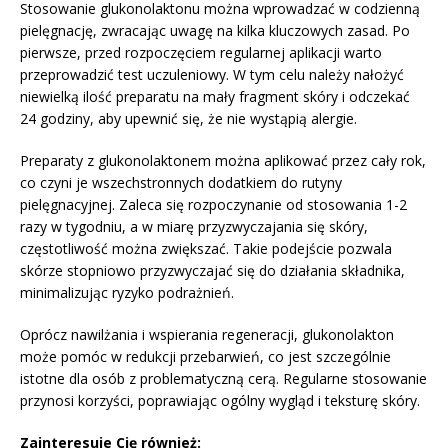
Stosowanie glukonolaktonu można wprowadzać w codzienną
pielęgnację, zwracając uwagę na kilka kluczowych zasad. Po
pierwsze, przed rozpoczęciem regularnej aplikacji warto
przeprowadzić test uczuleniowy. W tym celu należy nałożyć
niewielką ilość preparatu na mały fragment skóry i odczekać
24 godziny, aby upewnić się, że nie wystąpią alergie.
Preparaty z glukonolaktonem można aplikować przez cały rok,
co czyni je wszechstronnych dodatkiem do rutyny
pielęgnacyjnej. Zaleca się rozpoczynanie od stosowania 1-2
razy w tygodniu, a w miarę przyzwyczajania się skóry,
częstotliwość można zwiększać. Takie podejście pozwala
skórze stopniowo przyzwyczajać się do działania składnika,
minimalizując ryzyko podrażnień.
Oprócz nawilżania i wspierania regeneracji, glukonolakton
może pomóc w redukcji przebarwień, co jest szczególnie
istotne dla osób z problematyczną cerą. Regularne stosowanie
przynosi korzyści, poprawiając ogólny wygląd i teksturę skóry.
Zainteresuje Cię również: