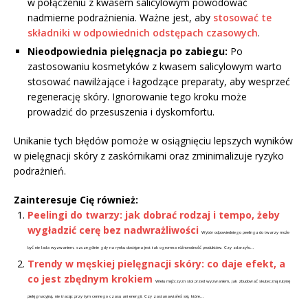
w połączeniu z kwasem salicylowym powodować
nadmierne podrażnienia. Ważne jest, aby
stosować te
składniki w odpowiednich odstępach czasowych
.
Nieodpowiednia pielęgnacja po zabiegu:
Po
zastosowaniu kosmetyków z kwasem salicylowym warto
stosować nawilżające i łagodzące preparaty, aby wesprzeć
regenerację skóry. Ignorowanie tego kroku może
prowadzić do przesuszenia i dyskomfortu.
Unikanie tych błędów pomoże w osiągnięciu lepszych wyników
w pielęgnacji skóry z zaskórnikami oraz zminimalizuje ryzyko
podrażnień.
Zainteresuje Cię również:
Peelingi do twarzy: jak dobrać rodzaj i tempo, żeby
wygładzić cerę bez nadwrażliwości
Wybór odpowiedniego peelingu do twarzy może
być nie lada wyzwaniem, szczególnie gdy na rynku dostępna jest tak ogromna różnorodność produktów. Czy zdarzyło...
Trendy w męskiej pielęgnacji skóry: co daje efekt, a
co jest zbędnym krokiem
Wielu mężczyzn stoi przed wyzwaniem, jak zbudować skuteczną rutynę
pielęgnacyjną, nie tracąc przy tym cennego czasu ani energii. Czy zastanawiałeś się, które...