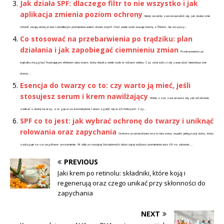
Jak działa SPF: dlaczego filtr to nie wszystko i jak
aplikacja zmienia poziom ochrony
Kiedy ostatnio zastanawiałeś się, jak skutecznie
chronić swoją skórę przed szkodliwym promieniowaniem słonecznym? Choć wiele osób stosuje kremy z filtrem, nie wszyscy...
Co stosować na przebarwienia po trądziku: plan
działania i jak zapobiegać ciemnieniu zmian
Przebarwienia po
trądziku mogą być frustrującym efektem ubocznym, który dotyka wiele osób w różnym wieku. Czy zdarzyło ci się zauważyć nieestetyczne
plamy...
Esencja do twarzy co to: czy warto ją mieć, jeśli
stosujesz serum i krem nawilżający
Wielu z nas zastanawia się, jak właściwie
zadbać o skórę twarzy, a w gąszczu kosmetyków łatwo zgubić się w ich funkcjach. Czy...
SPF co to jest: jak wybrać ochronę do twarzy i uniknąć
rolowania oraz zapychania
Ochrona przeciwsłoneczna to kluczowy aspekt pielęgnacji skóry, który
zasługuje na szczegółowe zrozumienie. W obliczu rosnącej świadomości dotyczącej wpływu promieniowania UV na zdrowie,...
PREVIOUS
Jaki krem po retinolu: składniki, które koją i
regenerują oraz czego unikać przy skłonności do
zapychania
NEXT