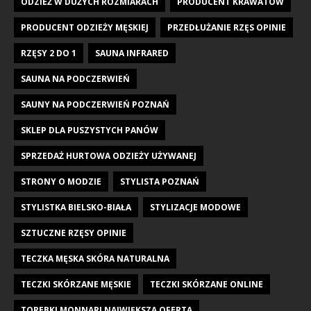
ODZIEŻ W DUŻYCH ROZMIARACH
PRODUCENT KRAWATÓW
PRODUCENT ODZIEŻY MĘSKIEJ
PRZEDŁUŻANIE RZĘS OPINIE
RZĘSY 2 DO 1
SAUNA INFRARED
SAUNA NA PODCZERWIEŃ
SAUNY NA PODCZERWIEŃ POZNAŃ
SKLEP DLA PUSZYSTYCH PANÓW
SPRZEDAŻ HURTOWA ODZIEŻY UŻYWANEJ
STRONY O MODZIE
STYLISTA POZNAŃ
STYLISTKA BIELSKO-BIAŁA
STYLIZACJE MODOWE
SZTUCZNE RZĘSY OPINIE
TECZKA MĘSKA SKÓRA NATURALNA
TECZKI SKÓRZANE MĘSKIE
TECZKI SKÓRZANE ONLINE
TOREBKI MONNARI NAJWIĘKSZA OFERTA