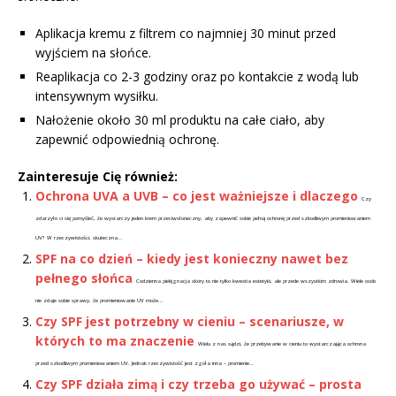
Aplikacja kremu z filtrem co najmniej 30 minut przed
wyjściem na słońce.
Reaplikacja co 2-3 godziny oraz po kontakcie z wodą lub
intensywnym wysiłku.
Nałożenie około 30 ml produktu na całe ciało, aby
zapewnić odpowiednią ochronę.
Zainteresuje Cię również:
Ochrona UVA a UVB – co jest ważniejsze i dlaczego
Czy
zdarzyło ci się pomyśleć, że wystarczy jeden krem przeciwsłoneczny, aby zapewnić sobie pełną ochronę przed szkodliwym promieniowaniem
UV? W rzeczywistości, skuteczna...
SPF na co dzień – kiedy jest konieczny nawet bez
pełnego słońca
Codzienna pielęgnacja skóry to nie tylko kwestia estetyki, ale przede wszystkim zdrowia. Wiele osób
nie zdaje sobie sprawy, że promieniowanie UV może...
Czy SPF jest potrzebny w cieniu – scenariusze, w
których to ma znaczenie
Wielu z nas sądzi, że przebywanie w cieniu to wystarczająca ochrona
przed szkodliwym promieniowaniem UV. Jednak rzeczywistość jest zgoła inna – promienie...
Czy SPF działa zimą i czy trzeba go używać – prosta