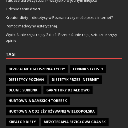
Tatuaże dla wszystkich – wszystko w jednym miejscu
Odchudzanie dzieci
Kreator diety – dietetycy w Poznaniu czy może przez internet?
Pomoc medycyny estetycznej.
Wydłużanie rzęs: rzęsy 2 do 1. Przedłużanie rzęs, sztuczne rzęsy –
opinie
TAGI
BEZPŁATNE OGŁOSZENIA TYCHY
CENNIK STYLISTY
DIETETYCY POZNAŃ
DIETETYK PRZEZ INTERNET
DŁUGIE SUKIENKI
GARNITURY DZIAŁDOWO
HURTOWNIA DAMSKICH TOREBEK
HURTOWNIA ODZIEŻY UŻYWANEJ WIELKOPOLSKA
KREATOR DIETY
MEZOTERAPIA BEZIGŁOWA GDAŃSK