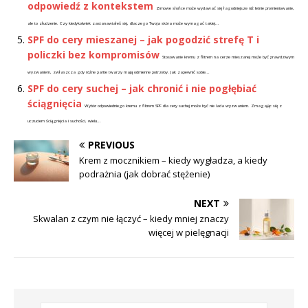
odpowiedź z kontekstem
Zimowe słońce może wydawać się łagodniejsze niż letnie promieniowanie,
ale to złudzenie. Czy kiedykolwiek zastanawiałeś się, dlaczego Twoja skóra może wymagać takiej...
SPF do cery mieszanej – jak pogodzić strefę T i
policzki bez kompromisów
Stosowanie kremu z filtrem na cerze mieszanej może być prawdziwym
wyzwaniem, zwłaszcza gdy różne partie twarzy mają odmienne potrzeby. Jak zapewnić sobie...
SPF do cery suchej – jak chronić i nie pogłębiać
ściągnięcia
Wybór odpowiedniego kremu z filtrem SPF dla cery suchej może być nie lada wyzwaniem. Zmagając się z
uczuciem ściągnięcia i suchości, wielu...
PREVIOUS
Krem z mocznikiem – kiedy wygładza, a kiedy
podrażnia (jak dobrać stężenie)
NEXT
Skwalan z czym nie łączyć – kiedy mniej znaczy
więcej w pielęgnacji