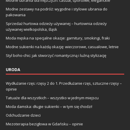
Modne ubrania dla mężczyzn: casual, sportowe, eleganckie
Modne zestawy na podróż: wygodne i stylowe ubrania do
pakowania
Sprzedaż hurtowa odzieży używanej – hurtownia odzieży
używanej wielkopolska, śląsk
Moda męska na specjalne okazje: garnitury, smokingi, fraki
Modne sukienki na każdą okazję: wieczorowe, casualowe, letnie
Styl boho-chic: jak stworzyć romantyczną i luźną stylizację
URODA
Wydłużanie rzęs: rzęsy 2 do 1. Przedłużanie rzęs, sztuczne rzęsy –
opinie
Tatuaże dla wszystkich – wszystko w jednym miejscu
Moda damska: długie sukienki – w tym się chodzi!
Odchudzanie dzieci
Mezoterapia bezigłowa w Gdańsku – opinie