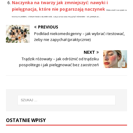
Naczynka na twarzy jak zmniejszyć: nawyki i
pielęgnacja, które nie pogarszają naczynek
Widoczność naczynek na
twarzy to problem, z którym boryka się wiele osób, a jego przyczyny mogą być różnorodne – od genetyki po...
PREVIOUS
Podkład niekomedogenny – jak wybrać i testować,
żeby nie zapychał (praktycznie)
NEXT
Trądzik różowaty – jak odróżnić od trądziku
pospolitego i jak pielęgnować bez zaostrzeń
OSTATNIE WPISY