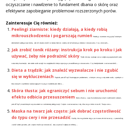
oczyszczanie i nawilżenie to fundament dbania o skórę oraz
efektywne zapobieganie problemowi rozszerzonych porów.
Zainteresuje Cię również:
Peelingi ziarniste: kiedy działają, a kiedy robią
mikrouszkodzenia i pogarszają rumień
Peelingi ziarniste mogą być istotnym
elementem pielęgnacji skóry, ale ich skuteczność w dużej mierze zależy od właściwego doboru i stosowania. Czy zdarzyło...
Jak zrobić tonik różany: instrukcja krok po kroku i jak
używać, żeby nie podrażnić skóry
Tonik różany zyskuje coraz większą popularność jako
naturalny kosmetyk, ale wiele osób wciąż ma wątpliwości dotyczące jego prawidłowego stosowania. Czy kiedykolwiek zastanawiałeś...
Dieta a trądzik: jak znaleźć wyzwalacze i nie zgubić
się w wykluczeniach
Trądzik potrafi być frustrującym problemem, z którym zmaga się wiele osób, a jednym z
kluczowych czynników wpływających na jego nasilenie jest dieta....
Skóra tłusta: jak ograniczyć sebum i nie uruchomić
efektu odbicia przesuszeniem
Skóra tłusta, z jej charakterystycznym nadmiarem sebum,
potrafi być prawdziwym wyzwaniem w codziennej pielęgnacji. Często zastanawiasz się, dlaczego mimo starań, Twoja cera...
Maska na twarz jak często: jak dobrać częstotliwość
do typu cery i nie przesadzić
Każdy, kto regularnie sięga po maseczki do twarzy, z pewnością
zadał sobie pytanie, jak często można je stosować, aby uzyskać najlepsze efekty,...