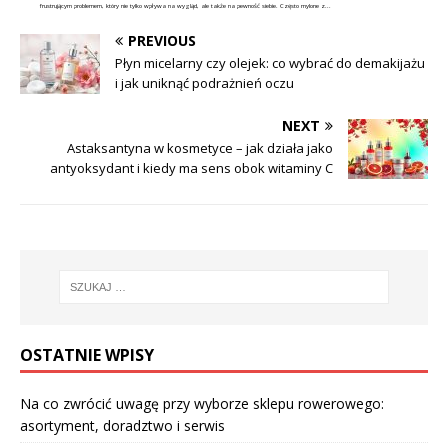
frustrującym problemem, który nie tylko wpływa na wygląd, ale także na pewność siebie. Często mylone z...
PREVIOUS
Płyn micelarny czy olejek: co wybrać do demakijażu
i jak uniknąć podrażnień oczu
NEXT
Astaksantyna w kosmetyce – jak działa jako
antyoksydant i kiedy ma sens obok witaminy C
OSTATNIE WPISY
Na co zwrócić uwagę przy wyborze sklepu rowerowego:
asortyment, doradztwo i serwis