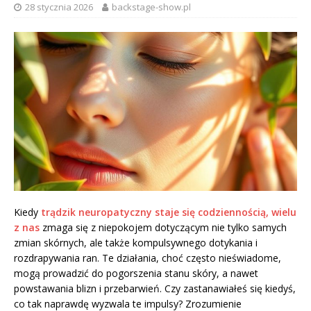
28 stycznia 2026
backstage-show.pl
Kiedy
trądzik neuropatyczny staje się codziennością, wielu
z nas
zmaga się z niepokojem dotyczącym nie tylko samych
zmian skórnych, ale także kompulsywnego dotykania i
rozdrapywania ran. Te działania, choć często nieświadome,
mogą prowadzić do pogorszenia stanu skóry, a nawet
powstawania blizn i przebarwień. Czy zastanawiałeś się kiedyś,
co tak naprawdę wyzwala te impulsy? Zrozumienie