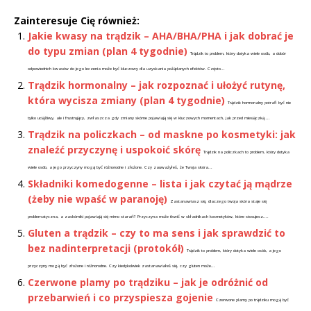
Zainteresuje Cię również:
Jakie kwasy na trądzik – AHA/BHA/PHA i jak dobrać je
do typu zmian (plan 4 tygodnie)
Trądzik to problem, który dotyka wiele osób, a dobór
odpowiednich kwasów do jego leczenia może być kluczowy dla uzyskania pożądanych efektów. Często...
Trądzik hormonalny – jak rozpoznać i ułożyć rutynę,
która wycisza zmiany (plan 4 tygodnie)
Trądzik hormonalny potrafi być nie
tylko uciążliwy, ale i frustrujący, zwłaszcza gdy zmiany skórne pojawiają się w kluczowych momentach, jak przed miesiączką....
Trądzik na policzkach – od maskne po kosmetyki: jak
znaleźć przyczynę i uspokoić skórę
Trądzik na policzkach to problem, który dotyka
wiele osób, a jego przyczyny mogą być różnorodne i złożone. Czy zauważyłeś, że Twoja skóra...
Składniki komedogenne – lista i jak czytać ją mądrze
(żeby nie wpaść w paranoję)
Zastanawiasz się, dlaczego twoja skóra staje się
problematyczna, a zaskórniki pojawiają się mimo starań? Przyczyna może tkwić w składnikach kosmetyków, które stosujesz....
Gluten a trądzik – czy to ma sens i jak sprawdzić to
bez nadinterpretacji (protokół)
Trądzik to problem, który dotyka wiele osób, a jego
przyczyny mogą być złożone i różnorodne. Czy kiedykolwiek zastanawiałeś się, czy gluten może...
Czerwone plamy po trądziku – jak je odróżnić od
przebarwień i co przyspiesza gojenie
Czerwone plamy po trądziku mogą być