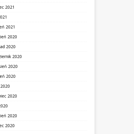
ec 2021
2021
zeń 2021
zień 2020
pad 2020
iernik 2020
sień 2020
ień 2020
c 2020
wiec 2020
2020
cień 2020
ec 2020