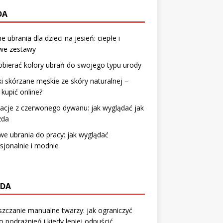
DA
 ubrania dla dzieci na jesień: ciepłe i
owe zestawy
obierać kolory ubrań do swojego typu urody
i skórzane męskie ze skóry naturalnej –
 kupić online?
racje z czerwonego dywanu: jak wyglądać jak
zda
we ubrania do pracy: jak wyglądać
sjonalnie i modnie
DA
zczanie manualne twarzy: jak ograniczyć
o podrażnień i kiedy lepiej odpuścić