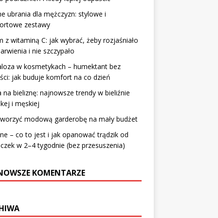
 ubrania dla mężczyzn: stylowe i
ortowe zestawy
 z witaminą C: jak wybrać, żeby rozjaśniało
arwienia i nie szczypało
aloza w kosmetykach – humektant bez
ści: jak buduje komfort na co dzień
na bieliznę: najnowsze trendy w bieliźnie
ej i męskiej
stworzyć modową garderobę na mały budżet
e – co to jest i jak opanować trądzik od
zek w 2–4 tygodnie (bez przesuszenia)
NOWSZE KOMENTARZE
HIWA