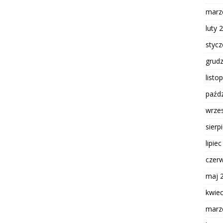
marz
luty 
styc
grud
listo
paźdz
wrze
sierp
lipie
czer
maj 
kwie
marz