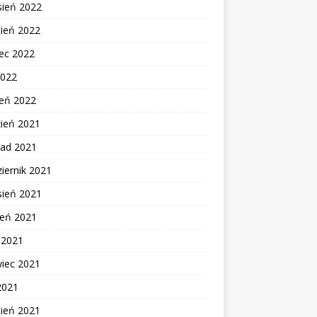
sień 2022
cień 2022
ec 2022
2022
zeń 2022
zień 2021
pad 2021
iernik 2021
sień 2021
ień 2021
c 2021
wiec 2021
2021
cień 2021