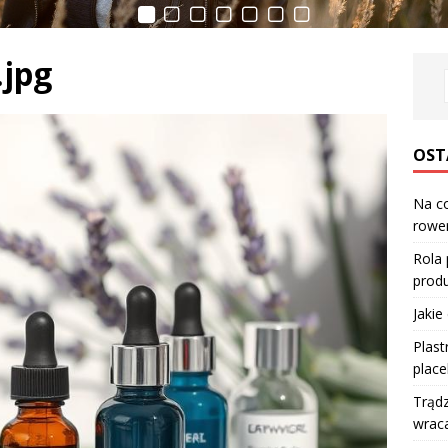
.jpg
OST
Na co
rower
Rola
produ
Jakie
Plast
place
Trądz
wraca