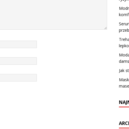
Modne
komf
Serum
przeb
Treh
lepko
Moda 
damsk
Jak 
Maskn
masec
NAJ
ARC