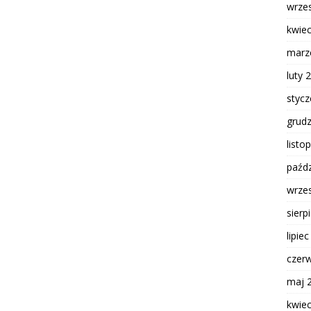
wrze
kwie
marz
luty 
styc
grud
listo
paźdz
wrze
sierp
lipie
czer
maj 
kwie