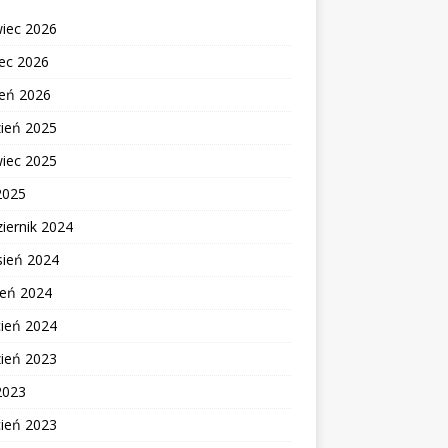
wiec 2026
ec 2026
zeń 2026
zień 2025
wiec 2025
2025
iernik 2024
sień 2024
ień 2024
cień 2024
zień 2023
2023
cień 2023