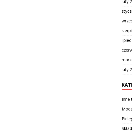
luty 
styc
wrze
sierp
lipie
czer
marz
luty 
KAT
Inne
Mod
Pielę
Skład