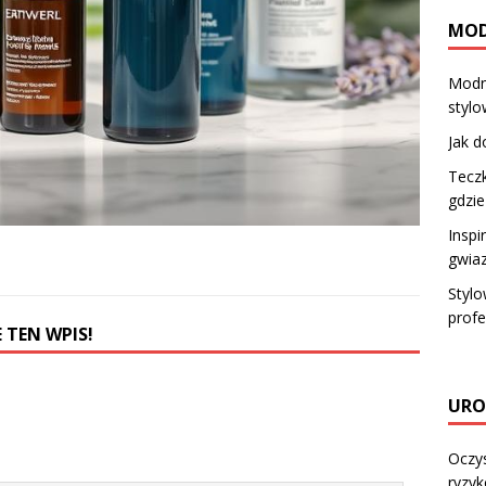
MO
Modne
styl
Jak d
Teczk
gdzie
Inspi
gwia
Stylo
profe
 TEN WPIS!
URO
Oczys
ryzyk