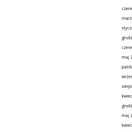
czer
marz
styc
grud
czer
maj 
paźdz
wrze
sierp
kwie
grud
maj 
kwie