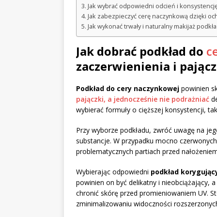
Jak wybrać odpowiedni odcień i konsystencj
Jak zabezpieczyć cerę naczynkową dzięki oc
Jak wykonać trwały i naturalny makijaż podk
Jak dobrać podkład do
c
zaczerwienienia i pającz
Podkład do cery naczynkowej
powinien s
pajączki, a jednocześnie nie podrażniać
de
wybierać formuły o cięższej konsystencji, ta
Przy wyborze podkładu, zwróć uwagę na jeg
substancje. W przypadku mocno czerwonych
problematycznych partiach przed nałożeniem
Wybierając odpowiedni
podkład korygując
powinien on być delikatny i nieobciążający, 
chronić skórę przed promieniowaniem UV.
zminimalizowaniu widoczności rozszerzonyc