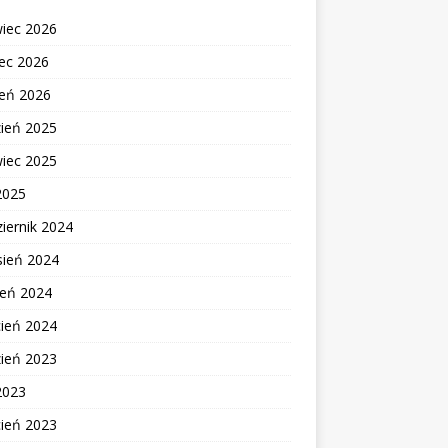
wiec 2026
ec 2026
zeń 2026
zień 2025
wiec 2025
2025
iernik 2024
sień 2024
ień 2024
cień 2024
zień 2023
2023
cień 2023