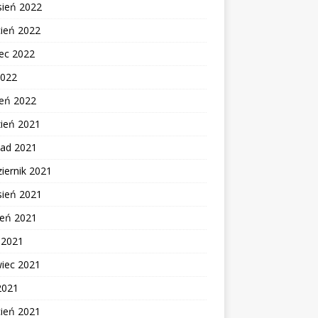
sień 2022
cień 2022
ec 2022
2022
zeń 2022
zień 2021
pad 2021
iernik 2021
sień 2021
ień 2021
c 2021
wiec 2021
2021
cień 2021