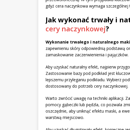
gdyż cera naczynkowa wymaga szczególnej t
Jak wykonać trwały i n
cery naczynkowej
?
Wykonanie trwałego i naturalnego mak
zapewnieniu skóry odpowiednią podstawą ora
zamaskowanie zaczerwienienia i pajączków.
Aby uzyskać naturalny efekt, najpierw przygo
Zastosowanie bazy pod podkład jest kluczow
lepszemu przyleganiu podkładu. Wybierz podk
dostosowany do potrzeb cery naczynkowej.
Warto zwrócić uwagę na techniki aplikacji. 
pomocy gąbeczki lub pędzla, co pozwala zmi
oszczędnie, aby uniknąć efektu maski, a e
warstwą miejscowo.
Aby uzyskać długotrwały efekt, konieczne jes