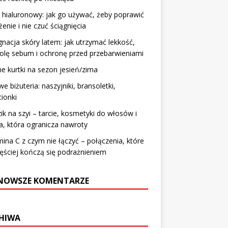
hialuronowy: jak go używać, żeby poprawić
żenie i nie czuć ściągnięcia
gnacja skóry latem: jak utrzymać lekkość,
olę sebum i ochronę przed przebarwieniami
 kurtki na sezon jesień/zima
we biżuteria: naszyjniki, bransoletki,
cionki
ik na szyi – tarcie, kosmetyki do włosów i
a, która ogranicza nawroty
ina C z czym nie łączyć – połączenia, które
ęściej kończą się podrażnieniem
NOWSZE KOMENTARZE
HIWA