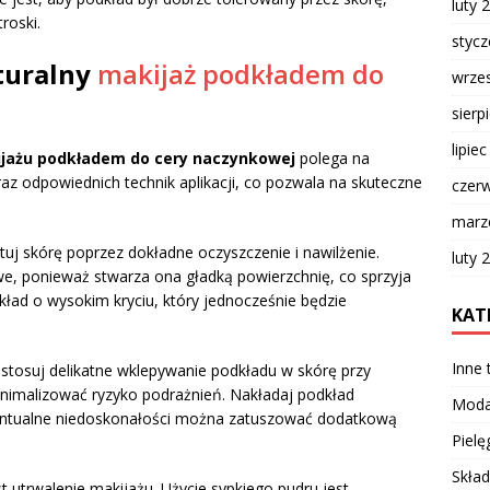
luty 
roski.
styc
aturalny
makijaż podkładem do
wrze
sierp
lipie
ijażu podkładem do cery naczynkowej
polega na
z odpowiednich technik aplikacji, co pozwala na skuteczne
czer
marz
tuj skórę poprzez dokładne oczyszczenie i nawilżenie.
luty 
e, ponieważ stwarza ona gładką powierzchnię, co sprzyja
ład o wysokim kryciu, który jednocześnie będzie
KAT
Inne
Zastosuj delikatne wklepywanie podkładu w skórę przy
nimalizować ryzyko podrażnień. Nakładaj podkład
Mod
wentualne niedoskonałości można zatuszować dodatkową
Pielę
Skład
t utrwalenie makijażu. Użycie sypkiego pudru jest