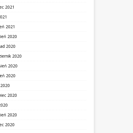
ec 2021
2021
zeń 2021
zień 2020
pad 2020
iernik 2020
sień 2020
ień 2020
c 2020
wiec 2020
2020
cień 2020
ec 2020