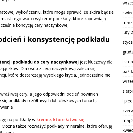
wrze
atowej wykończeniu, które mogą sprawić, że skóra będzie
kwie
amiast tego warto wybierać podkłady, które zapewniają
marz
nocześnie kondycję cery naczynkowej.
luty 
odcień i konsystencję podkładu
styc
grud
listo
tencji podkładu do cery naczynkowej
jest kluczowy dla
ajączków. Dla osób z cerą naczynkową zaleca się
paźdz
i, które dostarczają wysokiego krycia, jednocześnie nie
wrze
sierp
 wrażliwej cery, a jego odpowiedni odcień powinien
e się podkłady o żółtawych lub oliwkowych tonach,
lipie
wienia.
czer
wagę na podkłady w
kremie, które łatwo się
maj 
. Można także rozważyć podkłady mineralne, które oferują
kwie
la cery.