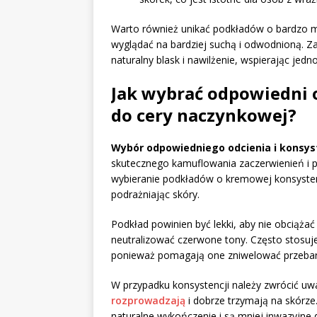
Warto również unikać podkładów o bardzo m
wyglądać na bardziej suchą i odwodnioną. Z
naturalny blask i nawilżenie, wspierając jed
Jak wybrać odpowiedni 
do cery naczynkowej?
Wybór odpowiedniego odcienia i konsys
skutecznego kamuflowania zaczerwienień i p
wybieranie podkładów o kremowej konsystencj
podrażniając skóry.
Podkład powinien być lekki, aby nie obciążać
neutralizować czerwone tony. Często stosuj
ponieważ pomagają one zniwelować przebar
W przypadku konsystencji należy zwrócić u
rozprowadzają
i dobrze trzymają na skórze
naturalne wykończenie i są mniej inwazyjne d