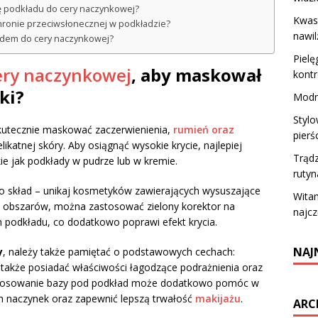
ę podkładu do cery naczynkowej?
Kwas 
hronie przeciwsłonecznej w podkładzie?
nawil
ładem do cery naczynkowej?
Pielę
ery naczynkowej
, aby maskował
kontr
ki?
Modne
Stylo
kutecznie maskować zaczerwienienia,
rumień oraz
pierś
likatnej skóry. Aby osiągnąć wysokie krycie, najlepiej
Trądz
kie jak podkłady w pudrze lub w kremie.
rutyn
o skład – unikaj kosmetyków zawierających wysuszające
Witam
 obszarów, można zastosować zielony korektor na
najcz
 podkładu, co dodatkowo poprawi efekt krycia.
NAJ
y
, należy także pamiętać o podstawowych cechach:
a także posiadać właściwości łagodzące podrażnienia oraz
 Stosowanie bazy pod podkład może dodatkowo pomóc w
h naczynek oraz zapewnić lepszą trwałość
makijażu
.
ARC