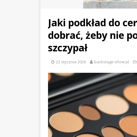
Jaki podkład do ce
dobrać, żeby nie po
szczypał
22 stycznia 2026
backstage-show.pl