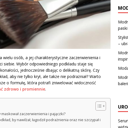
MO
Modne
paski
Styli
– ubr
Modn
 wielu osób, a jej charakterystyczne zaczerwienienia i
inspi
 siebie. Wybór odpowiedniego podkładu staje się
Moda 
onałości, jednocześnie dbając o delikatną skórę. Czy
ład, aby nie tylko krył, ale także nie podrażniał? Warto
Modne
także o formułę, która potrafi zniwelować widoczność
baler
ać zdrowo i promiennie
.
URO
 maskował zaczerwienienia i pajączki?
dkład, by nawilżał, łagodził podrażnienia oraz nie szczypał i
Serum
widzi