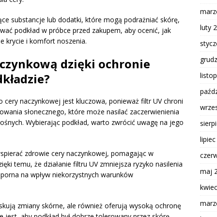
marz
ce substancje lub dodatki, które mogą podrażniać skórę,
luty 
ować podkład w próbce przed zakupem, aby ocenić, jak
 krycie i komfort noszenia.
styc
grud
aczynkową dzięki ochronie
listo
dkładzie?
paźdz
 cery naczynkowej jest kluczowa, ponieważ filtr UV chroni
wrze
owania słonecznego, które może nasilać zaczerwienienia
ośnych. Wybierając podkład, warto zwrócić uwagę na jego
sierp
lipie
pierać zdrowie cery naczynkowej, pomagając w
czer
ęki temu, że działanie filtru UV zmniejsza ryzyko nasilenia
maj 
 odporna na wpływ niekorzystnych warunków
kwie
marz
askują zmiany skórne, ale również oferują wysoką ochronę
 jest, aby podkład był dobrze tolerowany przez skórę,