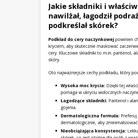
Jakie składniki i właści
nawilżał, łagodził podraż
podkreślał skórek?
Podkład do cery naczynkowej
powinien ch
kryciem, aby skutecznie maskować zaczerwien
cery. Kluczowe składniki to m.in. pantenol, a
skóry.
Oto najważniejsze cechy podkładu, który po
Wysoka moc krycia:
Dzięki tej właśc
pomaga w ukryciu widocznych naczyne
Łagodzące składniki:
Pantenol i ala
gojenia.
Dermatologiczna formuła:
Preferuj
dermatologicznie, aby zminimalizować r
Nieobciążająca konsystencja:
Lekka
skórek, co jest istotne dla osób z wraż