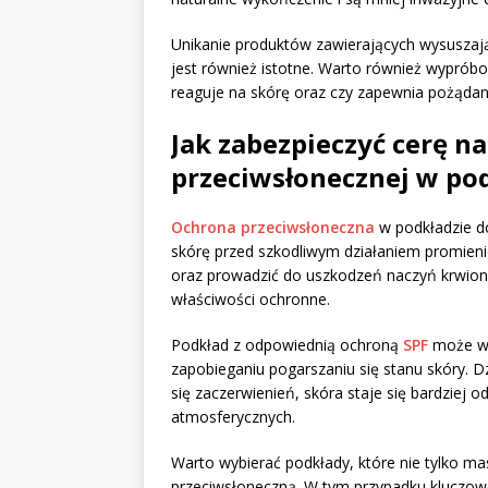
Unikanie produktów zawierających wysuszają
jest również istotne. Warto również wyprób
reaguje na skórę oraz czy zapewnia pożądane
Jak zabezpieczyć cerę n
przeciwsłonecznej w po
Ochrona przeciwsłoneczna
w podkładzie do
skórę przed szkodliwym działaniem promieni
oraz prowadzić do uszkodzeń naczyń krwion
właściwości ochronne.
Podkład z odpowiednią ochroną
SPF
może ws
zapobieganiu pogarszaniu się stanu skóry. Dzi
się zaczerwienień, skóra staje się bardziej
atmosferycznych.
Warto wybierać podkłady, które nie tylko m
przeciwsłoneczną. W tym przypadku kluczowe