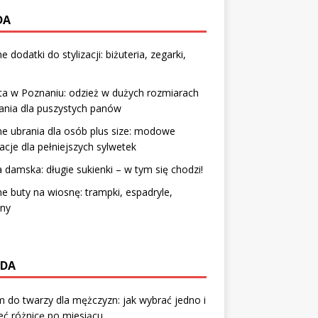
DA
 dodatki do stylizacji: biżuteria, zegarki,
sta w Poznaniu: odzież w dużych rozmiarach
ania dla puszystych panów
e ubrania dla osób plus size: modowe
racje dla pełniejszych sylwetek
damska: długie sukienki – w tym się chodzi!
 buty na wiosnę: trampki, espadryle,
iny
DA
 do twarzy dla mężczyzn: jak wybrać jedno i
eć różnicę po miesiącu