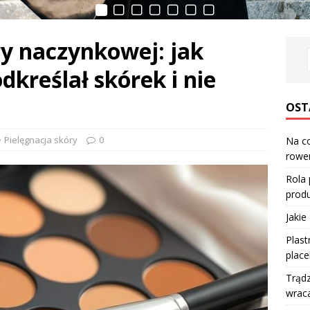
ry naczynkowej: jak
dkreślał skórek i nie
OST
Pielęgnacja skóry
0
Na co
rower
Rola
produ
Jakie
Plast
place
Trądz
wraca