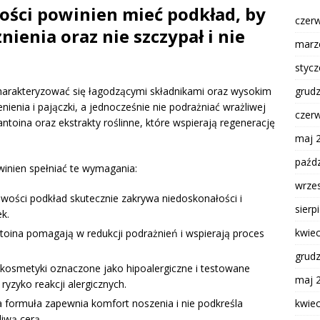
wości powinien mieć podkład, by
czer
nienia oraz nie szczypał i nie
marz
styc
grud
arakteryzować się łagodzącymi składnikami oraz wysokim
ienia i pajączki, a jednocześnie nie podrażniać wrażliwej
czer
lantoina oraz ekstrakty roślinne, które wspierają regenerację
maj 
paźdz
winien spełniać te wymagania:
wrze
iwości podkład skutecznie zakrywa niedoskonałości i
sierp
k.
kwie
ntoina pomagają w redukcji podrażnień i wspierają proces
grud
 kosmetyki oznaczone jako hipoalergiczne i testowane
maj 
yzyko reakcji alergicznych.
kwie
 formuła zapewnia komfort noszenia i nie podkreśla
liwą cerą.