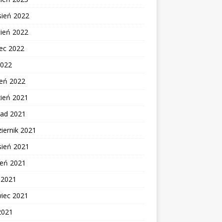
sień 2022
cień 2022
ec 2022
2022
zeń 2022
zień 2021
pad 2021
iernik 2021
sień 2021
ień 2021
c 2021
wiec 2021
2021