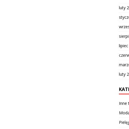
luty 
styc
wrze
sierp
lipie
czer
marz
luty 
KAT
Inne
Mod
Pielę