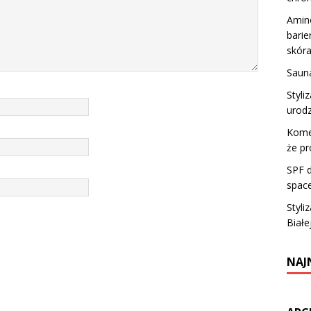
Amin
barie
skóra
Sauna
Styli
urodz
Kome
że pr
SPF d
space
Styli
Białe
NAJ