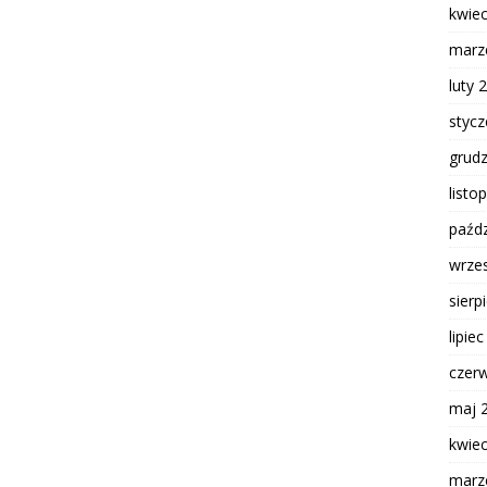
kwie
marz
luty 
styc
grud
listo
paźdz
wrze
sierp
lipie
czer
maj 
kwie
marz