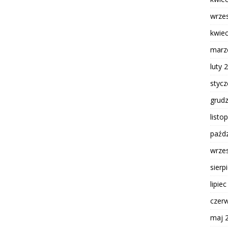
wrze
kwie
marz
luty 
styc
grud
listo
paźdz
wrze
sierp
lipie
czer
maj 