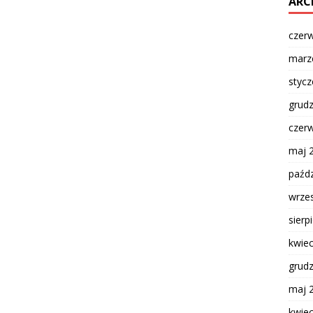
ARC
czer
marz
styc
grud
czer
maj 
paźdz
wrze
sierp
kwie
grud
maj 
kwie