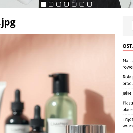
.jpg
OST
Na co
rower
Rola
produ
Jakie
Plast
place
Trądz
wraca