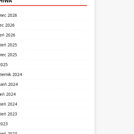
HIWA
wiec 2026
ec 2026
zeń 2026
zień 2025
wiec 2025
2025
iernik 2024
sień 2024
ień 2024
cień 2024
zień 2023
2023
cień 2023