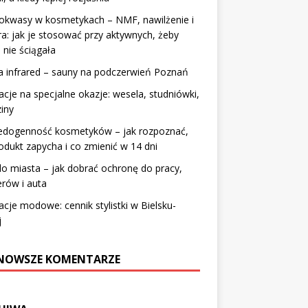
okwasy w kosmetykach – NMF, nawilżenie i
ra: jak je stosować przy aktywnych, żeby
 nie ściągała
 infrared – sauny na podczerwień Poznań
zacje na specjalne okazje: wesela, studniówki,
iny
dogenność kosmetyków – jak rozpoznać,
odukt zapycha i co zmienić w 14 dni
o miasta – jak dobrać ochronę do pracy,
rów i auta
zacje modowe: cennik stylistki w Bielsku-
j
NOWSZE KOMENTARZE