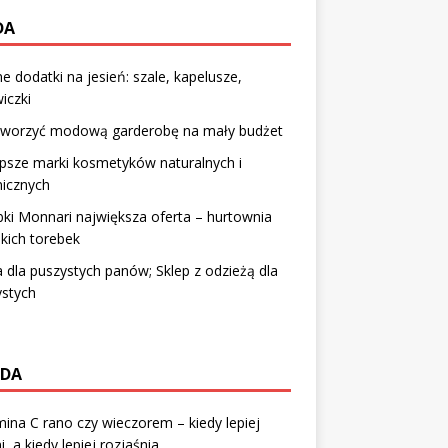
DA
 dodatki na jesień: szale, kapelusze,
iczki
stworzyć modową garderobę na mały budżet
psze marki kosmetyków naturalnych i
nicznych
ki Monnari największa oferta – hurtownia
kich torebek
dla puszystych panów; Sklep z odzieżą dla
ystych
DA
ina C rano czy wieczorem – kiedy lepiej
i, a kiedy lepiej rozjaśnia