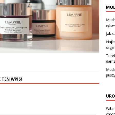
MO
Modne
rękaw
Jak 
Najle
orga
Toreb
dams
Moda 
pusz
 TEN WPIS!
URO
Witam
chron