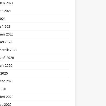
cień 2021
ec 2021
2021
zeń 2021
zień 2020
pad 2020
iernik 2020
sień 2020
ień 2020
c 2020
wiec 2020
2020
cień 2020
ec 2020